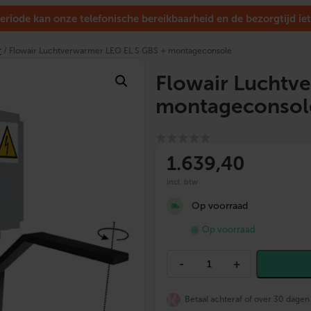
eriode kan onze telefonische bereikbaarheid en de bezorgtijd iet
r
/ Flowair Luchtverwarmer LEO EL S GBS + montageconsole
Flowair Luchtv
montageconsol
1.639
,40
incl. btw
Op voorraad
Op voorraad
F
-
+
l
o
w
Betaal achteraf of over 30 dagen
a