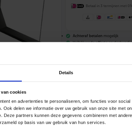
i
r
Betaal in 3 termijnen met 0
L
u
c
h
t
Achteraf betalen
mogelijk
v
e
Vrijblijvende offerte
en deskundig
r
Gratis verzending
vanaf €200,-
w
Altijd
scherp geprijsd
a
r
m
e
Details
r
L
E
O
 van cookies
E
ent en advertenties te personaliseren, om functies voor social
L
S
. Ook delen we informatie over uw gebruik van onze site met on
085 – 06 06 773
Mail ons
App me
G
e. Deze partners kunnen deze gegevens combineren met andere i
B
S
erzameld op basis van uw gebruik van hun services.
+
m