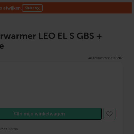
s afwijken.
×
Sluiten
erwarmer LEO EL S GBS +
e
Artikelnummer: 1110202
In mijn winkelwagen
 met klarna