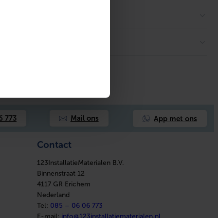
App met ons
6 773
Mail ons
Contact
123InstallatieMaterialen B.V.
Binnenstraat 12
4117 GR Erichem
Nederland
Tel:
085 – 06 06 773
E-mail:
info@123installatiematerialen.nl