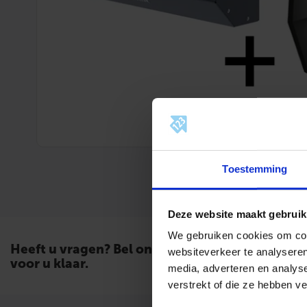
Toestemming
Deze website maakt gebruik
We gebruiken cookies om cont
Heeft u vragen? Bel ons. Wij staan
websiteverkeer te analyseren
voor u klaar.
media, adverteren en analys
verstrekt of die ze hebben v