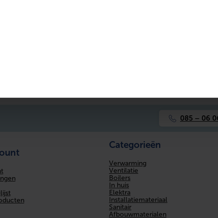
10000 W
Axiaal
3 x 400 V
085 – 06 0
Categorieën
count
Verwarming
Ventilatie
t
Boilers
ingen
In huis
Elektra
ijst
Installatiemateriaal
roducten
Sanitair
Afbouwmaterialen