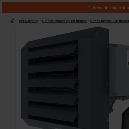
Tijdens de vakantiep
Ga
naar
/
Verwarming
/
Luchtverwarming en heater
/
Direct gestookte heate
de
inhoud