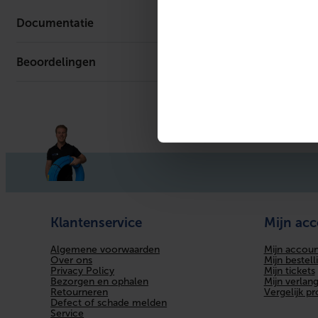
Vermogen
Documentatie
Ventilatortype
Beoordelingen
Er is geen download beschikbaar.
Aansluitspanning
Klantenservice
Mijn ac
Algemene voorwaarden
Mijn accoun
Over ons
Mijn bestell
Privacy Policy
Mijn tickets
Bezorgen en ophalen
Mijn verlangl
Retourneren
Vergelijk p
Defect of schade melden
Service