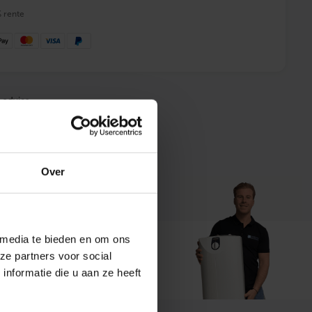
% rente
 advies
Over
 media te bieden en om ons
ze partners voor social
t ons
nformatie die u aan ze heeft