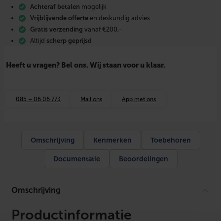
0
Achteraf betalen
mogelijk
w
a
Vrijblijvende offerte
en deskundig advies
t
Gratis verzending
vanaf €200,-
t
Altijd
scherp geprijsd
t
e
r
Heeft u vragen? Bel ons. Wij staan voor u klaar.
r
a
s
h
085 – 06 06 773
Mail ons
App met ons
e
a
t
e
r
Omschrijving
Kenmerken
Toebehoren
a
a
Documentatie
Beoordelingen
n
t
a
l
Omschrijving
Productinformatie