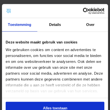
De Ecosun TH terrasheater is de ideale keuze voor het
verwarmen van je terras, schuur of zelfs grote
binnenruimtes. Met zijn IP45 klasse is deze heater
Toestemming
Details
Over
spatwaterdicht, waardoor je hem zonder zorgen kunt
gebruiken, zelfs als het weer niet helemaal meewerkt.
Deze terrasheater biedt topkwaliteit en wordt geleverd
Deze website maakt gebruik van cookies
met een geruststellende fabrieksgarantie van 2 jaar,
zodat je zeker kunt zijn van de duurzaamheid en
We gebruiken cookies om content en advertenties te
betrouwbaarheid ervan. Bovendien is de Ecosun TH
personaliseren, om functies voor social media te bieden
en om ons websiteverkeer te analyseren. Ook delen we
trots voorzien van de CE- en TuV-keurmerken, wat
informatie over uw gebruik van onze site met onze
aangeeft dat hij voldoet aan de hoogste Europese
partners voor social media, adverteren en analyse. Deze
normen op het gebied van veiligheid en kwaliteit. Met
partners kunnen deze gegevens combineren met andere
de Ecosun TH terrasheater geniet je van comfortabele
informatie die u aan ze heeft verstrekt of die ze hebben
warmte, waar je ook bent, en dit alles met gemoedsrust
verzameld op basis van uw gebruik van hun services.
dankzij zijn uitstekende en certificeringen.
Alles toestaan