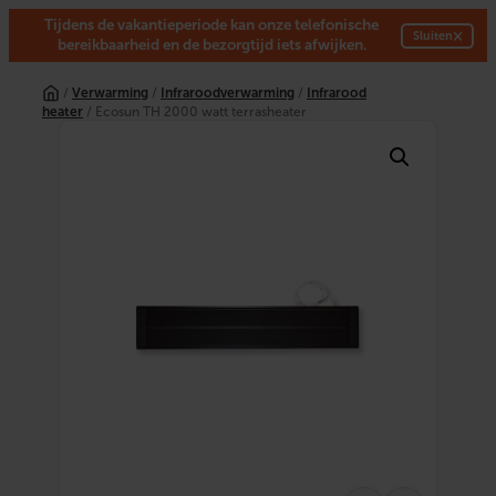
Tijdens de vakantieperiode kan onze telefonische
×
Sluiten
bereikbaarheid en de bezorgtijd iets afwijken.
Ga
naar
/
Verwarming
/
Infraroodverwarming
/
Infrarood
de
heater
/ Ecosun TH 2000 watt terrasheater
inhoud