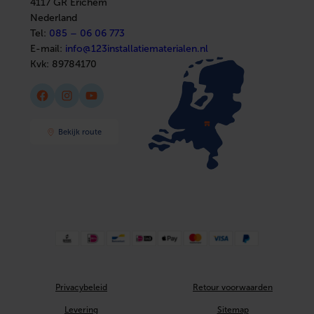
4117 GR Erichem
Afbouwmaterialen
Nederland
Tel:
085 – 06 06 773
E-mail:
info@123installatiematerialen.nl
Kvk:
89784170
Facebook
Instagram
YouTube
Bekijk route
Privacybeleid
Retour voorwaarden
Levering
Sitemap