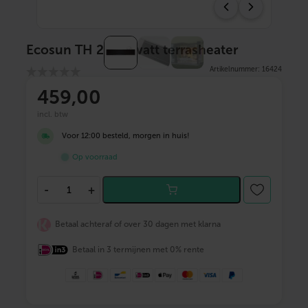
Ecosun TH 2000 watt terrasheater
Artikelnummer: 16424
459
,00
incl. btw
Voor 12:00 besteld, morgen in huis!
Op voorraad
E
-
+
c
o
s
Betaal achteraf of over 30 dagen met klarna
u
n
Betaal in 3 termijnen met 0% rente
T
H
2
0
0