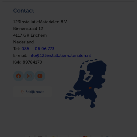
In huis
Verwarming
Elektra
Ventilatie
Contact
Installatiemateriaal
Boilers
Sanitair
In huis
Afbouwmaterialen
123InstallatieMaterialen B.V.
Elektra
Installatiemateriaal
Binnenstraat 12
Sanitair
4117 GR Erichem
Afbouwmaterialen
Nederland
Tel:
085 – 06 06 773
E-mail:
info@123installatiematerialen.nl
Kvk:
89784170
Facebook
Instagram
YouTube
Bekijk route