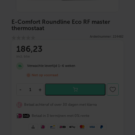
E-Comfort Roundline Eco RF master
thermostaat
Artikelnummer: 224482
186
,23
incl. btw
Verwachte levertijd 1–6 weken
Niet op voorraad
E
-
+
-
C
o
Betaal achteraf of over 30 dagen met klarna
m
f
Betaal in 3 termijnen met 0% rente
o
r
t
R