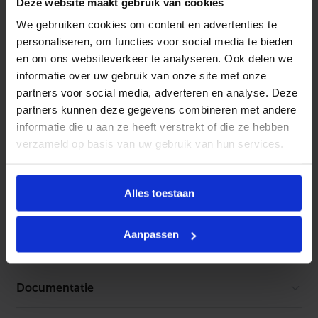
t
Productinformatie
Deze website maakt gebruik van cookies
a
We gebruiken cookies om content en advertenties te
a
De E-Comfort regeling maakt het mogelijk elektrische
t
personaliseren, om functies voor social media te bieden
a
verwarmingsproducten aan te sturen en te regelen.
en om ons websiteverkeer te analyseren. Ook delen we
a
n
informatie over uw gebruik van onze site met onze
Het systeem bestaat uit verschillende thermostaten en
t
partners voor social media, adverteren en analyse. Deze
a
modules die onderling samenwerken.
l
partners kunnen deze gegevens combineren met andere
informatie die u aan ze heeft verstrekt of die ze hebben
verzameld op basis van uw gebruik van hun services.
Kenmerken
Materiaal
Kunststof
Alles toestaan
Toebehoren
Type toebehoren/onderdelen
Overig
Geen toebehoren gevonden
Aanpassen
Documentatie