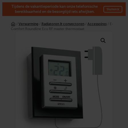
Tijdens de vakantieperiode kan onze telefonische
×
Sluiten
bereikbaarheid en de bezorgtijd iets afwijken.
Ga
naar
/
Verwarming
/
Radiatoren & convectoren
/
Accessoires
/ E-
de
Comfort Roundline Eco RF master thermostaat
inhoud