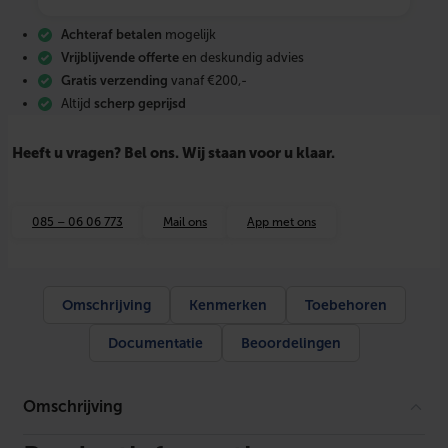
o
u
Achteraf betalen
mogelijk
n
d
Vrijblijvende offerte
en deskundig advies
l
Gratis verzending
vanaf €200,-
i
Altijd
scherp geprijsd
n
e
E
Heeft u vragen? Bel ons. Wij staan voor u klaar.
c
o
R
F
085 – 06 06 773
Mail ons
App met ons
k
a
m
e
r
Omschrijving
Kenmerken
Toebehoren
t
h
Documentatie
Beoordelingen
e
r
m
o
Omschrijving
s
t