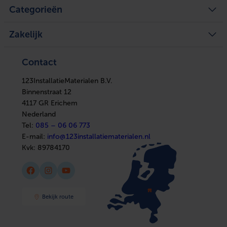
Mijn account
Service
Categorieën
Mijn bestellingen
Legplan aanvragen
Mijn tickets
Achteraf betalen
Mijn verlanglijst
Verwarming
Zakelijke klant worden
Vergelijk producten
Zakelijk
Ventilatie
Kennisbank
Boilers
In huis
Verwarming
Elektra
Ventilatie
Contact
Installatiemateriaal
Boilers
Sanitair
In huis
Afbouwmaterialen
123InstallatieMaterialen B.V.
Elektra
Installatiemateriaal
Binnenstraat 12
Sanitair
4117 GR Erichem
Afbouwmaterialen
Nederland
Tel:
085 – 06 06 773
E-mail:
info@123installatiematerialen.nl
Kvk:
89784170
Facebook
Instagram
YouTube
Bekijk route