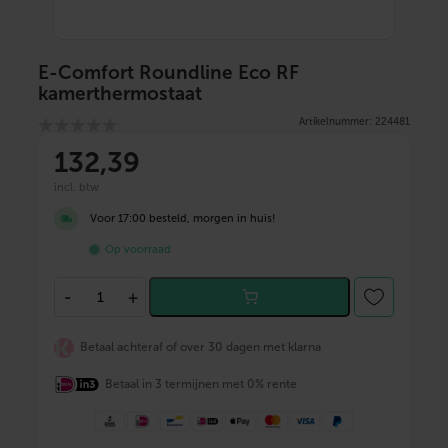
E-Comfort Roundline Eco RF
kamerthermostaat
Artikelnummer: 224481
132
,39
incl. btw
Voor 17:00 besteld, morgen in huis!
Op voorraad
E
-
+
-
C
o
Betaal achteraf of over 30 dagen met klarna
m
f
Betaal in 3 termijnen met 0% rente
o
r
t
R