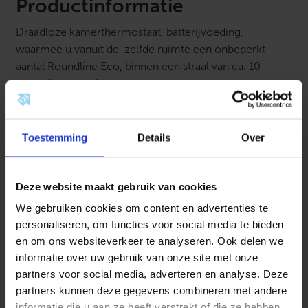
a
Productinformatie
a
t
Draadloze kamerthermostaat, batterijvoeding,
a
a
waarmee u vanuit de-zelfde ruimte een onbeperkt
n
aantal Roundline Eco, binnen een straal van ca. 10
t
a
meter kunt reguleren.
l
Toestemming
Details
Over
Kenmerken
Materiaal
Kunststof
Toebehoren
Deze website maakt gebruik van cookies
Type toebehoren/onderdelen
Overig
We gebruiken cookies om content en advertenties te
Maak het compleet
personaliseren, om functies voor social media te bieden
en om ons websiteverkeer te analyseren. Ook delen we
informatie over uw gebruik van onze site met onze
partners voor social media, adverteren en analyse. Deze
partners kunnen deze gegevens combineren met andere
informatie die u aan ze heeft verstrekt of die ze hebben