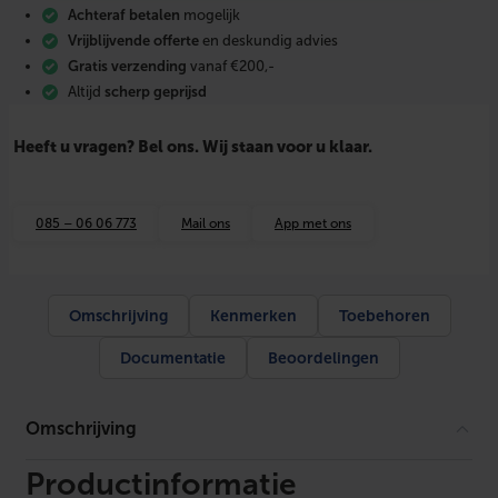
t
Achteraf betalen
mogelijk
W
i
Vrijblijvende offerte
en deskundig advies
n
Gratis verzending
vanaf €200,-
d
Altijd
scherp geprijsd
y
1
0
Heeft u vragen? Bel ons. Wij staan voor u klaar.
0
0
-
1
085 – 06 06 773
Mail ons
App met ons
8
0
0
W
a
Omschrijving
Kenmerken
Toebehoren
t
t
Documentatie
Beoordelingen
a
a
n
t
Omschrijving
a
l
Productinformatie