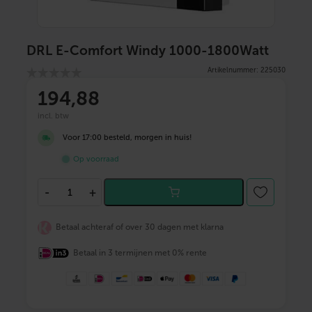
DRL E-Comfort Windy 1000-1800Watt
Artikelnummer: 225030
194
,88
incl. btw
Voor 17:00 besteld, morgen in huis!
Op voorraad
D
-
+
R
L
E
Betaal achteraf of over 30 dagen met klarna
-
C
Betaal in 3 termijnen met 0% rente
o
m
f
o
r