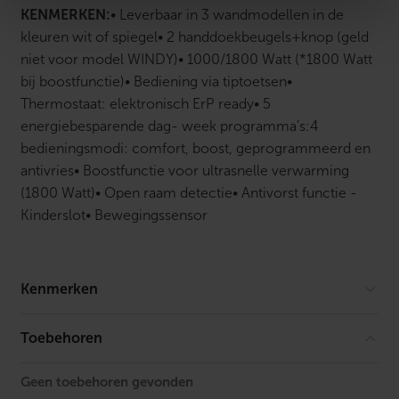
KENMERKEN:
• Leverbaar in 3 wandmodellen in de
kleuren wit of spiegel
• 2 handdoekbeugels+knop (geld
niet voor model WINDY)
• 1000/1800 Watt (*1800 Watt
bij boostfunctie)
• Bediening via tiptoetsen
•
Thermostaat: elektronisch ErP ready
• 5
energiebesparende dag- week programma’s:
4
bedieningsmodi: comfort, boost, geprogrammeerd en
antivries
• Boostfunctie voor ultrasnelle verwarming
(1800 Watt)
• Open raam detectie
• Antivorst functie -
Kinderslot
• Bewegingssensor
Kenmerken
Diepte
112 mm
Toebehoren
Hoogte
403 mm
Geen toebehoren gevonden