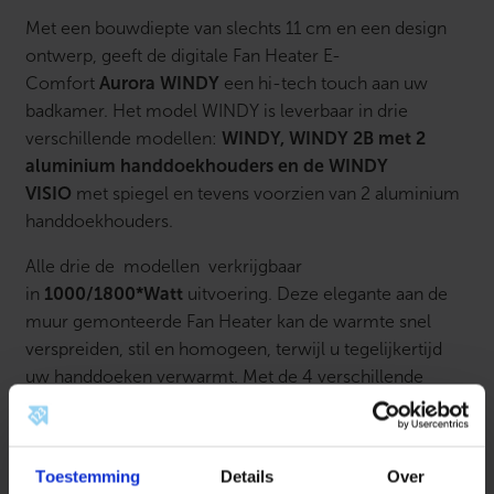
Met een bouwdiepte van slechts 11 cm en een design
ontwerp, geeft de digitale Fan Heater E-
Comfort
Aurora WINDY
een hi-tech touch aan uw
badkamer. Het model WINDY is leverbaar in drie
verschillende modellen:
WINDY, WINDY 2B met 2
aluminium handdoekhouders en de WINDY
VISIO
met spiegel en tevens voorzien van 2 aluminium
handdoekhouders.
Alle drie de
modellen
verkrijgbaar
in
1000/1800*Watt
uitvoering. Deze elegante aan de
muur gemonteerde Fan Heater kan de warmte snel
verspreiden, stil en homogeen, terwijl u tegelijkertijd
uw handdoeken verwarmt. Met de 4 verschillende
bedrijfsmodi kunt u de warmteafgifte aanpassen, zodat
u op maat comfort krijgt. Dankzij de programmeerbare
klokthermostaat, kunt u de badkamertemperatuur ook
Toestemming
Details
Over
aanpassen aan uw levenspatroon.