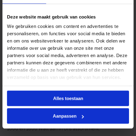
*1800 Watt
uitvoering: met Boostfunctie
Deze website maakt gebruik van cookies
Dankzij de geïntegreerde aanwezigheidssensor
We gebruiken cookies om content en advertenties te
verwarmd de WINDY alleen waneer dat nodig is. Zo
personaliseren, om functies voor social media te bieden
word energieverlies voorkomen en het verbruiksniveau
en om ons websiteverkeer te analyseren. Ook delen we
verlaagd.
informatie over uw gebruik van onze site met onze
partners voor social media, adverteren en analyse. Deze
Zodra een nieuwe aanwezigheid wordt gedetecteerd
partners kunnen deze gegevens combineren met andere
zal de WINDY automatisch inschakelen op comfort
informatie die u aan ze heeft verstrekt of die ze hebben
niveau.
verzameld op basis van uw gebruik van hun services.
Met de geïntegreerde Open window sensor, voorkomt
WINDY het verspillen van energie, waarbij automatisch
Alles toestaan
de antivorst functie wordt geselecteerd.
Naast de DRL AURORA WINDY bieden wij ook de
Aanpassen
DRL AURORA WINDY, de DRL AURORA TOUCH WIT
1000 en 1800 Watt aan in ons assortiment.