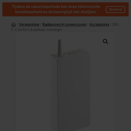
Tijdens de vakantieperiode kan onze telefonische
×
Sluiten
bereikbaarheid en de bezorgtijd iets afwijken.
Ga
naar
/
Verwarming
/
Radiatoren & convectoren
/
Accessoires
/ DRL
de
E-Comfort draadloze ontvanger
inhoud