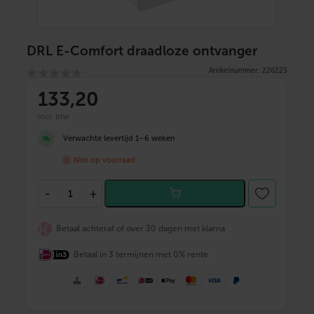
DRL E-Comfort draadloze ontvanger
Artikelnummer: 226223
133
,20
incl. btw
Verwachte levertijd 1–6 weken
Niet op voorraad
D
-
+
R
L
E
Betaal achteraf of over 30 dagen met klarna
-
C
Betaal in 3 termijnen met 0% rente
o
m
f
o
r