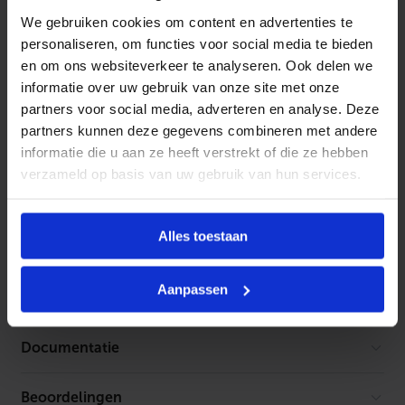
We gebruiken cookies om content en advertenties te
De E-Comfort regeling maakt het mogelijk elektrische
personaliseren, om functies voor social media te bieden
verwarmingsproducten aan te sturen en te regelen.
en om ons websiteverkeer te analyseren. Ook delen we
Het systeem bestaat uit verschillende thermostaten en
informatie over uw gebruik van onze site met onze
modules die onderling samenwerken.
partners voor social media, adverteren en analyse. Deze
partners kunnen deze gegevens combineren met andere
informatie die u aan ze heeft verstrekt of die ze hebben
verzameld op basis van uw gebruik van hun services.
Kenmerken
Kleur
Wit
Toebehoren
Alles toestaan
Materiaal
Kunststof
Geen toebehoren gevonden
Aanpassen
Glansgraad
Mat
RAL-nummer
9016
Documentatie
Standaard kleur
Ja
Beoordelingen