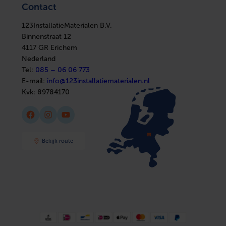
Elektra
Ventilatie
Contact
Installatiemateriaal
Boilers
Sanitair
In huis
Afbouwmaterialen
123InstallatieMaterialen B.V.
Elektra
Installatiemateriaal
Binnenstraat 12
Sanitair
4117 GR Erichem
Afbouwmaterialen
Nederland
Tel:
085 – 06 06 773
E-mail:
info@123installatiematerialen.nl
Kvk:
89784170
Facebook
Instagram
YouTube
Bekijk route