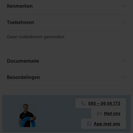
Kenmerken
Merk
Compaktuna
Toebehoren
Geen toebehoren gevonden
Documentatie
Beoordelingen
Er is geen download beschikbaar.
085 – 06 06 773
Mail ons
App met ons