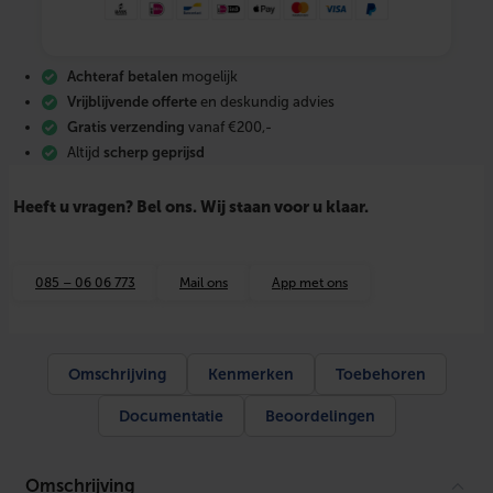
n
a
–
F
Achteraf betalen
mogelijk
L
E
Vrijblijvende offerte
en deskundig advies
X
Gratis verzending
vanaf €200,-
c
Altijd
scherp geprijsd
e
m
e
Heeft u vragen? Bel ons. Wij staan voor u klaar.
n
t
–
P
085 – 06 06 773
Mail ons
App met ons
r
e
m
i
u
Omschrijving
Kenmerken
Toebehoren
m
W
Documentatie
Beoordelingen
i
t
(
f
Omschrijving