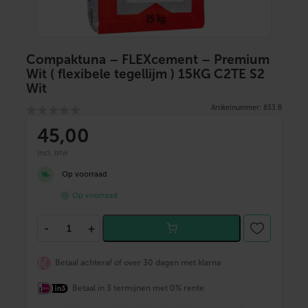
Compaktuna – FLEXcement – Premium
Wit ( flexibele tegellijm ) 15KG C2TE S2
Wit
Artikelnummer: 833.B
45
,00
incl. btw
Op voorraad
Op voorraad
C
-
+
o
m
p
Betaal achteraf of over 30 dagen met klarna
a
k
Betaal in 3 termijnen met 0% rente
t
u