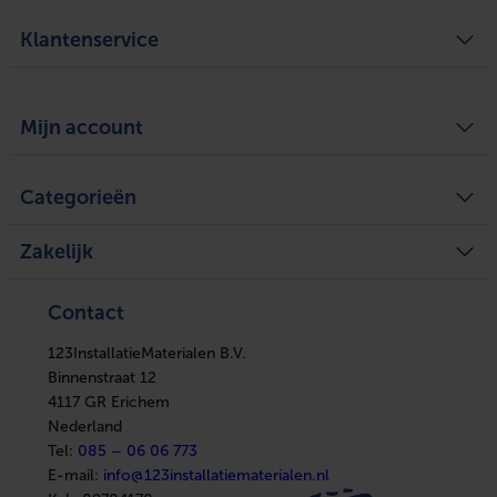
Klantenservice
Algemene voorwaarden
Over ons
Mijn account
Privacy Policy
Bezorgen en ophalen
Retourneren
Defect of schade melden
Mijn account
Service
Categorieën
Mijn bestellingen
Legplan aanvragen
Mijn tickets
Achteraf betalen
Mijn verlanglijst
Verwarming
Zakelijke klant worden
Vergelijk producten
Zakelijk
Ventilatie
Kennisbank
Boilers
In huis
Verwarming
Elektra
Ventilatie
Contact
Installatiemateriaal
Boilers
Sanitair
In huis
Afbouwmaterialen
123InstallatieMaterialen B.V.
Elektra
Installatiemateriaal
Binnenstraat 12
Sanitair
4117 GR Erichem
Afbouwmaterialen
Nederland
Tel:
085 – 06 06 773
E-mail:
info@123installatiematerialen.nl