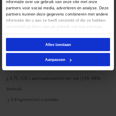
informatie over uw gebruik van onze site met onze
2
W
partners voor social media, adverteren en analyse. Deze
economisch te vervangen.
i
partners kunnen deze gegevens combineren met andere
t
3. Uitermate geschikt voor het plaatsen van
informatie die u aan ze heeft verstrekt of die ze hebben
a
a
grootformaattegels.
verzameld op basis van uw gebruik van hun services.
n
t
4. Een geheel van kwaliteiten die in moeilijke gevallen
a
l
®
een oplossing brengt. FLEXcement
PREMIUM brengt
Alles toestaan
bv. de oplossing in talrijke toepassingen om tegels op
tegels te verkleven (enkel voor binnenwerk).
Aanpassen
Mengverhouding
± 6,75-7,20 L aanmaakvloeistof per zak (±45-48%)
Verbruik
± 0,8 kg/mm/m2 in poeder