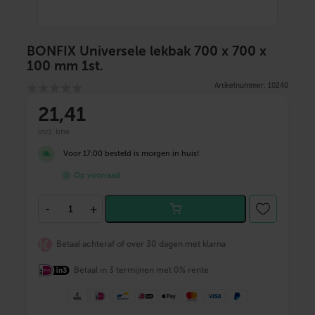
BONFIX Universele lekbak 700 x 700 x
100 mm 1st.
Artikelnummer: 10240
21
,41
incl. btw
Voor 17:00 besteld is morgen in huis!
Op voorraad
B
-
+
O
N
F
Betaal achteraf of over 30 dagen met klarna
I
X
Betaal in 3 termijnen met 0% rente
U
n
i
v