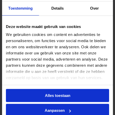
s
Productinformatie
t
Toestemming
Details
Over
.
BONFIX Divers
omvat een breed assortiment
a
a
aanvullende producten en toebehoren die
n
ondersteuning bieden bij het installeren, onderhouden
Deze website maakt gebruik van cookies
t
a
of uitbreiden van water- en CV-installaties. Deze
We gebruiken cookies om content en advertenties te
l
categorie bevat uiteenlopende artikelen die niet direct
personaliseren, om functies voor social media te bieden
binnen een standaard productgroep vallen, maar
en om ons websiteverkeer te analyseren. Ook delen we
onmisbaar zijn in de dagelijkse praktijk van de
informatie over uw gebruik van onze site met onze
installateur.
partners voor social media, adverteren en analyse. Deze
partners kunnen deze gegevens combineren met andere
Alle producten binnen de BONFIX Divers-reeks voldoen
informatie die u aan ze heeft verstrekt of die ze hebben
aan de hoge kwaliteitsstandaarden van BONFIX en zijn
verzameld op basis van uw gebruik van hun services.
geselecteerd op functionaliteit, betrouwbaarheid en
gebruiksgemak.
Alles toestaan
Kenmerken
Aanpassen