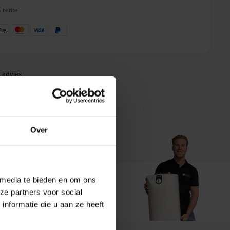
% rente
 advies
Over
 media te bieden en om ons
ze partners voor social
t ons
nformatie die u aan ze heeft