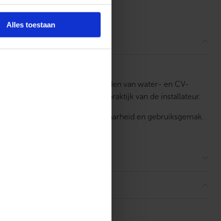
ordelingen
Alles toestaan
alleren, onderhouden of uitbreiden van water- en CV-
misbaar zijn in de dagelijkse praktijk van de installateur.
rd op functionaliteit, betrouwbaarheid en gebruiksgemak.