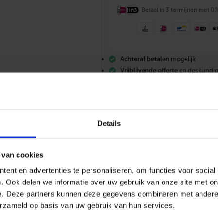
X
T
Betaal in 3 termijnen met 0
r
i
l
l
i
Achteraf betalen
mogelijk
n
g
Vrijblijvende offerte
en deskundig
s
Gratis verzending
vanaf €200,-
m
Altijd
scherp geprijsd
a
t
t
.
Details
b
.
v
.
 van cookies
w
a
ent en advertenties te personaliseren, om functies voor social
s
. Ook delen we informatie over uw gebruik van onze site met on
085 – 06 06 773
Mail ons
App me
m
a
e. Deze partners kunnen deze gegevens combineren met andere i
c
erzameld op basis van uw gebruik van hun services.
h
i