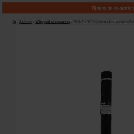
Tijdens de vakantiep
Ga
naar
/
Sanitair
/
Witgoed accessoires
/ BONFIX Trillingsmat t.b.v. wasmachin
de
inhoud