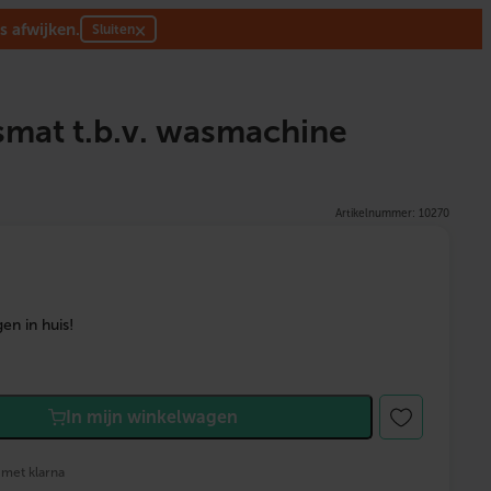
s afwijken.
×
Sluiten
smat t.b.v. wasmachine
Artikelnummer: 10270
en in huis!
In mijn winkelwagen
 met klarna