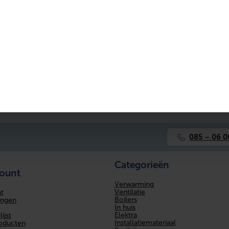
600 mm
Nee
Nee
Zwart
Ja
Nee
Overig
085 – 06 0
Ja
Categorieën
count
Ja
Verwarming
Ventilatie
t
Boilers
ingen
In huis
Elektra
ijst
Installatiemateriaal
roducten