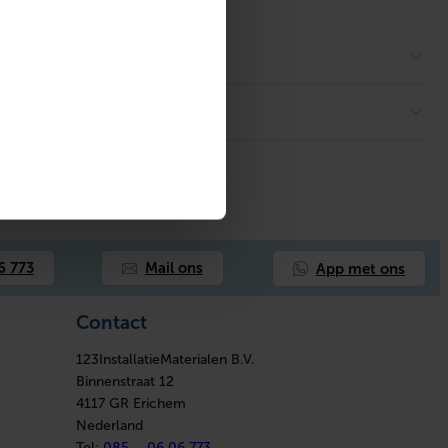
App met ons
6 773
Mail ons
Contact
123InstallatieMaterialen B.V.
Binnenstraat 12
4117 GR Erichem
Nederland
Tel:
085 – 06 06 773