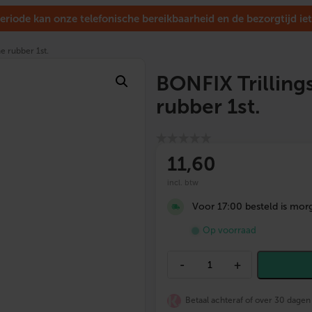
eriode kan onze telefonische bereikbaarheid en de bezorgtijd iet
e rubber 1st.
BONFIX Trilling
rubber 1st.
11
,60
incl. btw
Voor 17:00 besteld is morg
Op voorraad
B
-
+
O
N
F
Betaal achteraf of over 30 dagen
I