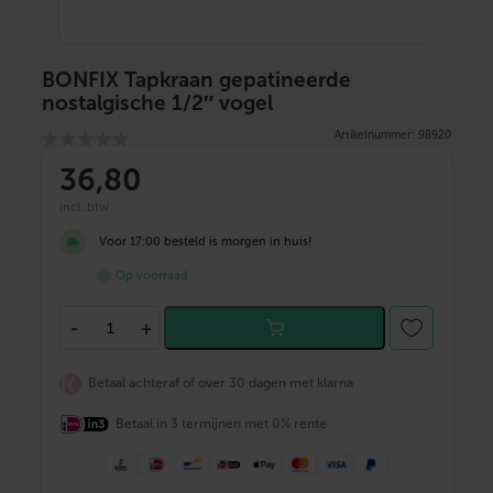
BONFIX Tapkraan gepatineerde
nostalgische 1/2″ vogel
Artikelnummer: 98920
36
,80
incl. btw
Voor 17:00 besteld is morgen in huis!
Op voorraad
B
-
+
O
N
F
Betaal achteraf of over 30 dagen met klarna
I
X
Betaal in 3 termijnen met 0% rente
T
a
p
k