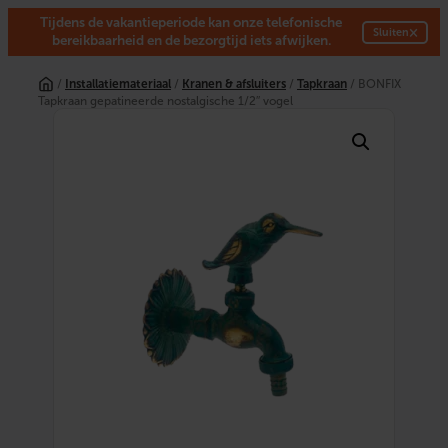
Tijdens de vakantieperiode kan onze telefonische
×
Sluiten
bereikbaarheid en de bezorgtijd iets afwijken.
Ga
naar
/
Installatiemateriaal
/
Kranen & afsluiters
/
Tapkraan
/ BONFIX
de
Tapkraan gepatineerde nostalgische 1/2″ vogel
inhoud