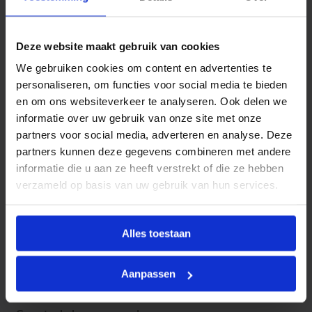
h
Productinformatie
e
1
BONFIX
sanitaire tapkranen zijn ontworpen voor
/
Deze website maakt gebruik van cookies
2
gebruik in
drinkwaterinstallaties
en worden veelal
"
We gebruiken cookies om content en advertenties te
toegepast als aftappunt in sanitaire ruimten, zoals
v
o
personaliseren, om functies voor social media te bieden
toiletten, badkamers en wasruimtes. Ze bieden een
g
en om ons websiteverkeer te analyseren. Ook delen we
praktische en betrouwbare oplossing voor het tappen
e
informatie over uw gebruik van onze site met onze
l
van koud of warm water.
a
partners voor social media, adverteren en analyse. Deze
a
De kranen zijn leverbaar in diverse modellen, geschikt
partners kunnen deze gegevens combineren met andere
n
voor wand- of opbouwmontage, en zijn voorzien van
t
informatie die u aan ze heeft verstrekt of die ze hebben
a
een degelijke bediening voor dagelijks gebruik.
verzameld op basis van uw gebruik van hun services.
l
Alles toestaan
Kenmerken
Aanpassen
Model
Mechanisch
Toebehoren
Met greep
Ja