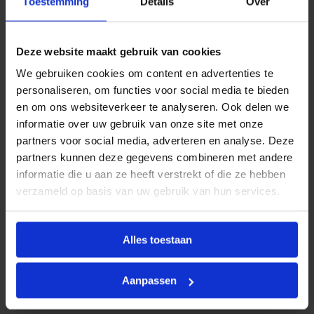
Toestemming
Details
Over
+
Productinformatie
r
o
BONFIX
kogelkranen zijn ontworpen voor toepassing in
o
Deze website maakt gebruik van cookies
d
water- en centrale verwarmingsinstallaties (CV)
. Ze
h
We gebruiken cookies om content en advertenties te
worden veelvuldig ingezet als afsluiters in aanvoer- en
a
personaliseren, om functies voor social media te bieden
n
retourleidingen en bieden een betrouwbare en
d
en om ons websiteverkeer te analyseren. Ook delen we
gebruiksvriendelijke oplossing voor het regelen of
w
informatie over uw gebruik van onze site met onze
i
afsluiten van waterstromen.
partners voor social media, adverteren en analyse. Deze
e
l
partners kunnen deze gegevens combineren met andere
De kranen zijn leverbaar in diverse uitvoeringen, zoals
a
informatie die u aan ze heeft verstrekt of die ze hebben
met hendel of vlinderknop, en met volle doorlaat voor
a
n
verzameld op basis van uw gebruik van hun services.
minimale drukweerstand.
t
a
l
Alles toestaan
Kenmerken
Aanpassen
Model
Recht
Toebehoren