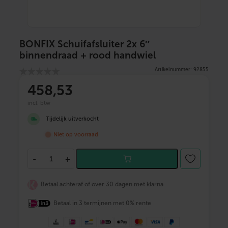
BONFIX Schuifafsluiter 2x 6″
binnendraad + rood handwiel
Artikelnummer: 92855
458
,53
incl. btw
Tijdelijk uitverkocht
Niet op voorraad
B
-
+
O
N
F
Betaal achteraf of over 30 dagen met klarna
I
X
Betaal in 3 termijnen met 0% rente
S
c
h