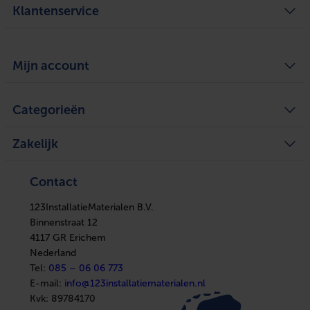
Klantenservice
Algemene voorwaarden
Over ons
Mijn account
Privacy Policy
Bezorgen en ophalen
Retourneren
Defect of schade melden
Mijn account
Service
Categorieën
Mijn bestellingen
Legplan aanvragen
Mijn tickets
Achteraf betalen
Mijn verlanglijst
Verwarming
Zakelijke klant worden
Vergelijk producten
Zakelijk
Ventilatie
Kennisbank
Boilers
In huis
Verwarming
Elektra
Ventilatie
Contact
Installatiemateriaal
Boilers
Sanitair
In huis
Afbouwmaterialen
123InstallatieMaterialen B.V.
Elektra
Installatiemateriaal
Binnenstraat 12
Sanitair
4117 GR Erichem
Afbouwmaterialen
Nederland
Tel:
085 – 06 06 773
E-mail:
info@123installatiematerialen.nl
Kvk:
89784170