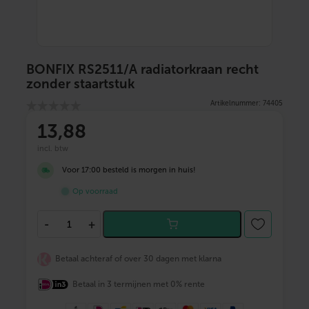
BONFIX RS2511/A radiatorkraan recht
zonder staartstuk
Artikelnummer: 74405
13
,88
incl. btw
Voor 17:00 besteld is morgen in huis!
Op voorraad
B
-
+
O
N
F
Betaal achteraf of over 30 dagen met klarna
I
X
Betaal in 3 termijnen met 0% rente
R
S