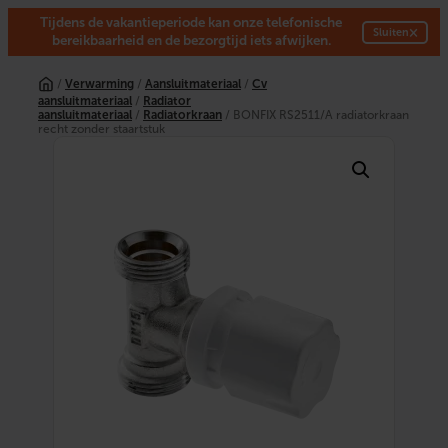
Tijdens de vakantieperiode kan onze telefonische
×
Sluiten
bereikbaarheid en de bezorgtijd iets afwijken.
Ga
naar
/
Verwarming
/
Aansluitmateriaal
/
Cv
de
aansluitmateriaal
/
Radiator
inhoud
aansluitmateriaal
/
Radiatorkraan
/ BONFIX RS2511/A radiatorkraan
recht zonder staartstuk