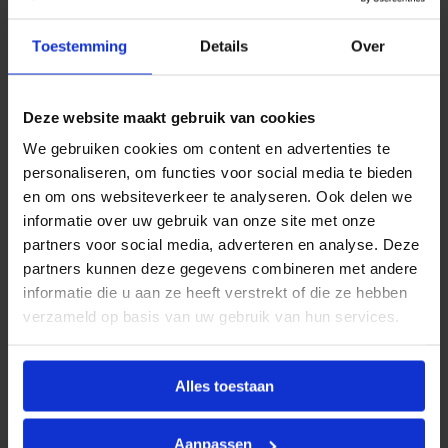
d
e
Productinformatie
Toestemming
Details
Over
r
s
BONFIX Divers
omvat een breed assortiment
t
a
aanvullende producten en toebehoren die
a
Deze website maakt gebruik van cookies
ondersteuning bieden bij het installeren, onderhouden
r
t
We gebruiken cookies om content en advertenties te
of uitbreiden van water- en CV-installaties. Deze
s
personaliseren, om functies voor social media te bieden
categorie bevat uiteenlopende artikelen die niet direct
t
en om ons websiteverkeer te analyseren. Ook delen we
u
binnen een standaard productgroep vallen, maar
k
informatie over uw gebruik van onze site met onze
onmisbaar zijn in de dagelijkse praktijk van de
a
partners voor social media, adverteren en analyse. Deze
installateur.
a
n
partners kunnen deze gegevens combineren met andere
t
Alle producten binnen de BONFIX Divers-reeks voldoen
informatie die u aan ze heeft verstrekt of die ze hebben
a
aan de hoge kwaliteitsstandaarden van BONFIX en zijn
verzameld op basis van uw gebruik van hun services.
l
geselecteerd op functionaliteit, betrouwbaarheid en
gebruiksgemak.
Alles toestaan
Aanpassen