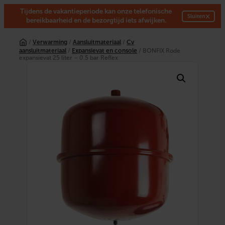
Tijdens de vakantieperiode kan onze telefonische
×
Sluiten
bereikbaarheid en de bezorgtijd iets afwijken.
Ga
naar
/
Verwarming
/
Aansluitmateriaal
/
Cv
de
aansluitmateriaal
/
Expansievat en console
/ BONFIX Rode
inhoud
expansievat 25 liter – 0.5 bar Reflex