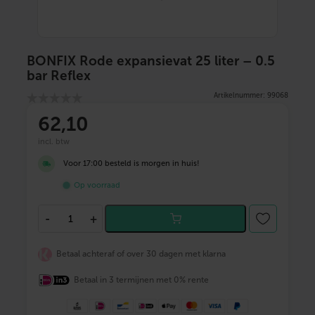
BONFIX Rode expansievat 25 liter – 0.5
bar Reflex
Artikelnummer: 99068
62
,10
incl. btw
Voor 17:00 besteld is morgen in huis!
Op voorraad
B
-
+
O
N
F
Betaal achteraf of over 30 dagen met klarna
I
X
Betaal in 3 termijnen met 0% rente
R
o
d