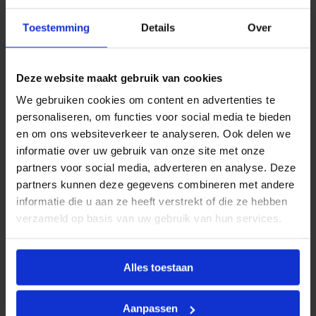
e
Productinformatie
f
Toestemming
Details
Over
l
BONFIX Divers
omvat een breed assortiment
e
x
aanvullende producten en toebehoren die
a
Deze website maakt gebruik van cookies
ondersteuning bieden bij het installeren, onderhouden
a
n
of uitbreiden van water- en CV-installaties. Deze
We gebruiken cookies om content en advertenties te
t
categorie bevat uiteenlopende artikelen die niet direct
personaliseren, om functies voor social media te bieden
a
l
binnen een standaard productgroep vallen, maar
en om ons websiteverkeer te analyseren. Ook delen we
onmisbaar zijn in de dagelijkse praktijk van de
informatie over uw gebruik van onze site met onze
installateur.
partners voor social media, adverteren en analyse. Deze
partners kunnen deze gegevens combineren met andere
Alle producten binnen de BONFIX Divers-reeks voldoen
informatie die u aan ze heeft verstrekt of die ze hebben
aan de hoge kwaliteitsstandaarden van BONFIX en zijn
verzameld op basis van uw gebruik van hun services.
geselecteerd op functionaliteit, betrouwbaarheid en
gebruiksgemak.
Alles toestaan
Kenmerken
Aanpassen