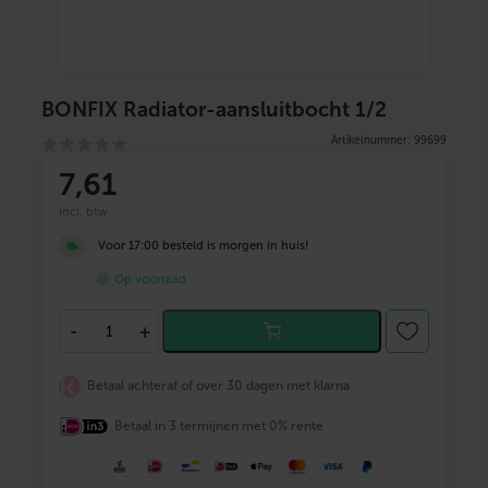
BONFIX Radiator-aansluitbocht 1/2
Artikelnummer: 99699
7
,61
incl. btw
Voor 17:00 besteld is morgen in huis!
Op voorraad
B
-
+
O
N
F
Betaal achteraf of over 30 dagen met klarna
I
X
Betaal in 3 termijnen met 0% rente
R
a
d
i