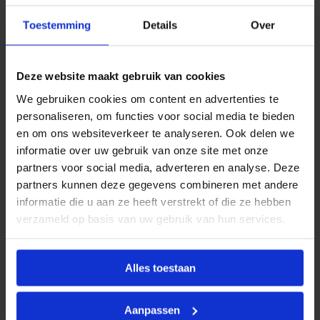
l
Productinformatie
Toestemming
Details
Over
BONFIX Divers
omvat een breed assortiment
aanvullende producten en toebehoren die
ondersteuning bieden bij het installeren, onderhouden
Deze website maakt gebruik van cookies
of uitbreiden van water- en CV-installaties. Deze
We gebruiken cookies om content en advertenties te
categorie bevat uiteenlopende artikelen die niet direct
personaliseren, om functies voor social media te bieden
binnen een standaard productgroep vallen, maar
en om ons websiteverkeer te analyseren. Ook delen we
onmisbaar zijn in de dagelijkse praktijk van de
informatie over uw gebruik van onze site met onze
installateur.
partners voor social media, adverteren en analyse. Deze
partners kunnen deze gegevens combineren met andere
Alle producten binnen de BONFIX Divers-reeks voldoen
informatie die u aan ze heeft verstrekt of die ze hebben
aan de hoge kwaliteitsstandaarden van BONFIX en zijn
verzameld op basis van uw gebruik van hun services.
geselecteerd op functionaliteit, betrouwbaarheid en
gebruiksgemak.
Alles toestaan
Kenmerken
Aanpassen