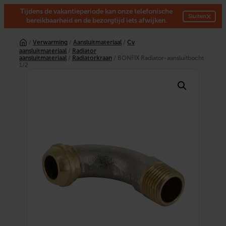
Tijdens de vakantieperiode kan onze telefonische
×
Sluiten
bereikbaarheid en de bezorgtijd iets afwijken.
Ga
naar
/
Verwarming
/
Aansluitmateriaal
/
Cv
de
aansluitmateriaal
/
Radiator
inhoud
aansluitmateriaal
/
Radiatorkraan
/ BONFIX Radiator-aansluitbocht
1/2