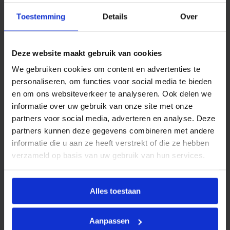
t
Productinformatie
,
Toestemming
Details
Over
r
BONFIX Divers
omvat een breed assortiment
u
b
aanvullende producten en toebehoren die
b
ondersteuning bieden bij het installeren, onderhouden
Deze website maakt gebruik van cookies
e
r
of uitbreiden van water- en CV-installaties. Deze
We gebruiken cookies om content en advertenties te
s
categorie bevat uiteenlopende artikelen die niet direct
t
personaliseren, om functies voor social media te bieden
o
binnen een standaard productgroep vallen, maar
en om ons websiteverkeer te analyseren. Ook delen we
p
onmisbaar zijn in de dagelijkse praktijk van de
3
informatie over uw gebruik van onze site met onze
installateur.
2
partners voor social media, adverteren en analyse. Deze
m
partners kunnen deze gegevens combineren met andere
m
Alle producten binnen de BONFIX Divers-reeks voldoen
a
informatie die u aan ze heeft verstrekt of die ze hebben
aan de hoge kwaliteitsstandaarden van BONFIX en zijn
a
verzameld op basis van uw gebruik van hun services.
n
geselecteerd op functionaliteit, betrouwbaarheid en
t
gebruiksgemak.
a
l
Alles toestaan
Kenmerken
Aanpassen