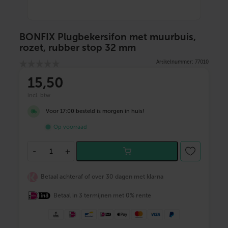
BONFIX Plugbekersifon met muurbuis,
rozet, rubber stop 32 mm
Artikelnummer: 77010
15
,50
incl. btw
Voor 17:00 besteld is morgen in huis!
Op voorraad
B
-
+
O
N
F
Betaal achteraf of over 30 dagen met klarna
I
X
Betaal in 3 termijnen met 0% rente
P
l
u
g