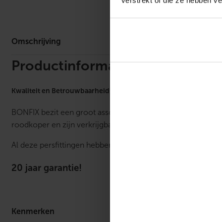
verstrekt of die ze hebben v
Omschrijv
Omschrijving
Productinformatie
Kwaliteit en Betrouwbaarheid
BONFIX bezit een groot assortiment aan
perskoppelingen
roodkoper en zijn verkrijgbaar in de maten 12 mm tot 108 m
Al deze persfittingen hebben maar liefst:
20 jaar garantie!
Kenmerken