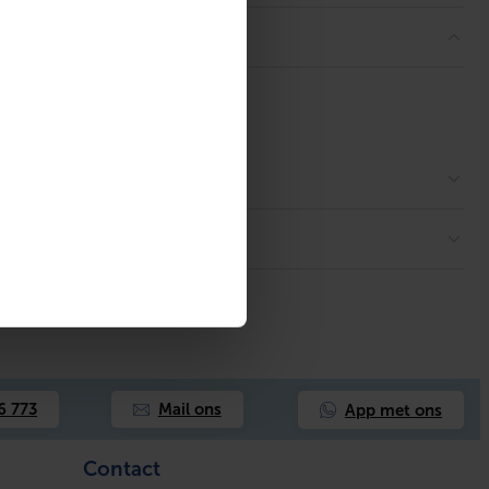
App met ons
6 773
Mail ons
Contact