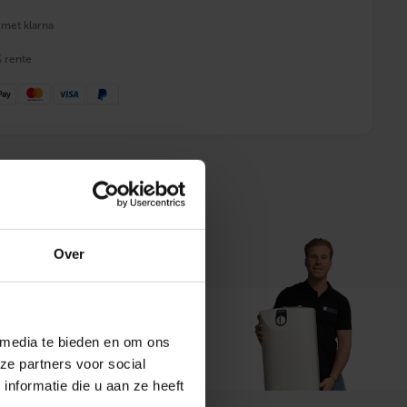
 met klarna
% rente
 advies
Over
t ons
 media te bieden en om ons
ze partners voor social
nformatie die u aan ze heeft