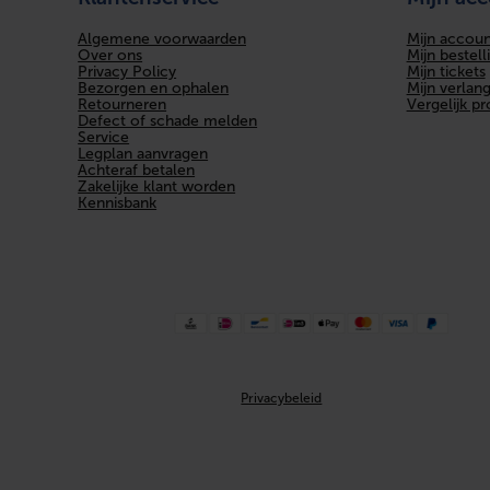
Algemene voorwaarden
Mijn accoun
LPCB keur
Over ons
Mijn bestell
Privacy Policy
Mijn tickets
Bezorgen en ophalen
Mijn verlangl
Verlopend
Retourneren
Vergelijk p
Defect of schade melden
Excentrisch
Service
Legplan aanvragen
Achteraf betalen
Met aftapper
Zakelijke klant worden
Kennisbank
Aansluiting 1
Aansluiting 2
Met pakkingen
Met ontluchter
Privacybeleid
Systeemgebonden
Hoge treksterkte