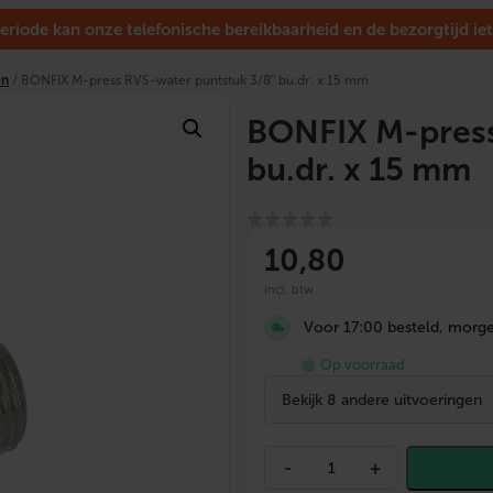
eriode kan onze telefonische bereikbaarheid en de bezorgtijd iet
en
/ BONFIX M-press RVS-water puntstuk 3/8″ bu.dr. x 15 mm
BONFIX M-press
bu.dr. x 15 mm
10
,80
incl. btw
Voor 17:00 besteld, morgen
Op voorraad
Bekijk 8 andere uitvoeringen
B
-
+
O
N