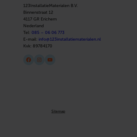
123InstallatieMaterialen B.V.
Binnenstraat 12
4117 GR Erichem
Nederland
Tel:
085 – 06 06 773
E-mail:
info@123installatiematerialen.nl
Kvk:
89784170
Facebook
Instagram
YouTube
O 7-1 / EN 10226-1)
Sitemap