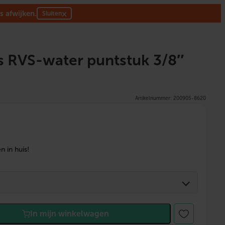
s afwijken.
×
Sluiten
 RVS-water puntstuk 3/8″
Artikelnummer: 200905-8620
 in huis!
In mijn winkelwagen