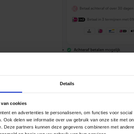
F
Betaal achteraf of over 30 dagen
I
X
M
Betaal in 3 termijnen met 0
-
p
r
e
s
Achteraf betalen
mogelijk
s
R
Vrijblijvende offerte
en deskundig
V
Gratis verzending
vanaf €200,-
S
Altijd
scherp geprijsd
-
w
a
Details
t
e
r
p
 van cookies
u
n
085 – 06 06 773
Mail ons
App me
ent en advertenties te personaliseren, om functies voor social
t
. Ook delen we informatie over uw gebruik van onze site met on
s
t
e. Deze partners kunnen deze gegevens combineren met andere i
u