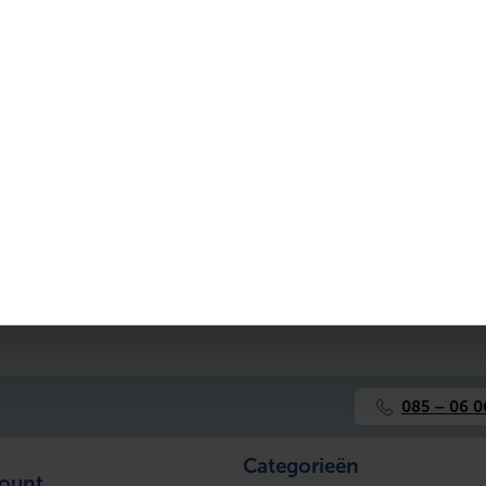
Recht
1-delig
113 mm
Nee
Nee
aat
Nee
Nee
Nee
Nee
085 – 06 0
Ja
Categorieën
count
Nee