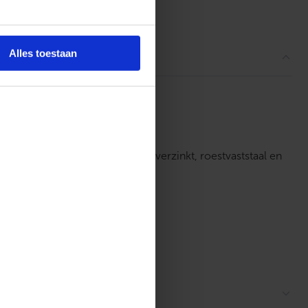
ordelingen
Alles toestaan
ittingen van de materialen: staalverzinkt, roestvaststaal en
eel M-profiel.