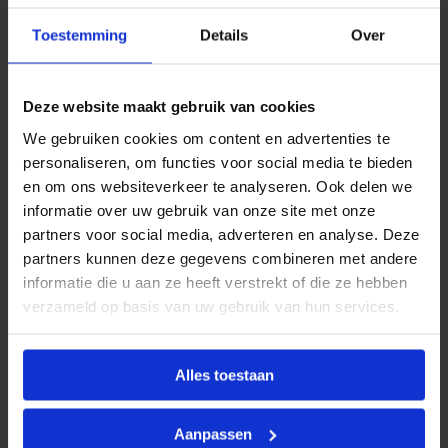
8
Productinformatie
a
a
Toestemming
Details
Over
n
Kwaliteit en Betrouwbaarheid
t
a
BONFIX bezit een groot assortiment
l
Deze website maakt gebruik van cookies
aan
perskoppelingen
die uit voorraad leverbaar zijn.
We gebruiken cookies om content en advertenties te
Dit assortiment bestaat uit persfittingen van de
personaliseren, om functies voor social media te bieden
materialen: staalverzinkt, roestvaststaal en roodkoper
en om ons websiteverkeer te analyseren. Ook delen we
en zijn verkrijgbaar in de maten 12 mm tot 108 mm. Dit
informatie over uw gebruik van onze site met onze
assortiment pressfittingen is te dichten met een
partners voor social media, adverteren en analyse. Deze
origineel M-profiel.
partners kunnen deze gegevens combineren met andere
informatie die u aan ze heeft verstrekt of die ze hebben
Al deze persfittingen hebben maar liefst:
verzameld op basis van uw gebruik van hun services.
20 jaar garantie!
Alles toestaan
Kenmerken
Aanpassen