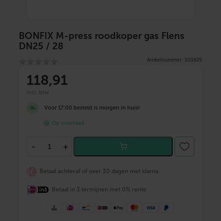
BONFIX M-press roodkoper gas Flens
DN25 / 28
Artikelnummer: 503605
118
,91
incl. btw
Voor 17:00 besteld is morgen in huis!
Op voorraad
B
-
+
O
N
F
Betaal achteraf of over 30 dagen met klarna
I
X
Betaal in 3 termijnen met 0% rente
M
-
p
r