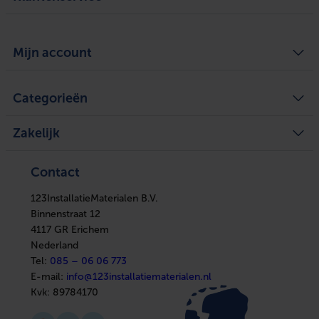
Algemene voorwaarden
Over ons
Mijn account
Privacy Policy
Bezorgen en ophalen
Retourneren
Defect of schade melden
Mijn account
Service
Categorieën
Mijn bestellingen
Legplan aanvragen
Mijn tickets
Achteraf betalen
Mijn verlanglijst
Verwarming
Zakelijke klant worden
Vergelijk producten
Zakelijk
Ventilatie
Kennisbank
Boilers
In huis
Verwarming
Elektra
Ventilatie
Contact
Installatiemateriaal
Boilers
Sanitair
In huis
Afbouwmaterialen
123InstallatieMaterialen B.V.
Elektra
Installatiemateriaal
Binnenstraat 12
Sanitair
4117 GR Erichem
Afbouwmaterialen
Nederland
Tel:
085 – 06 06 773
E-mail:
info@123installatiematerialen.nl
Kvk:
89784170