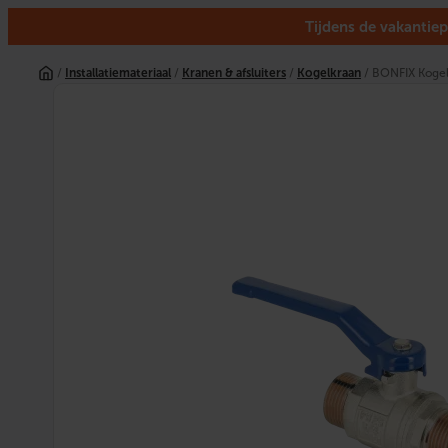
Tijdens de vakantiep
Ga
naar
/
Installatiemateriaal
/
Kranen & afsluiters
/
Kogelkraan
/ BONFIX Kogelk
de
inhoud