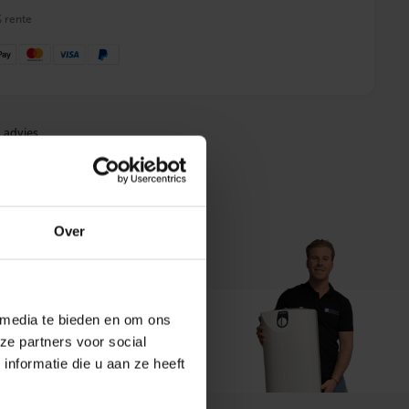
% rente
 advies
Over
 media te bieden en om ons
ze partners voor social
t ons
nformatie die u aan ze heeft