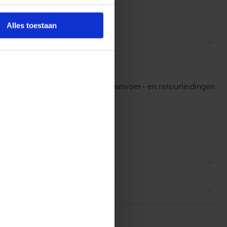
ordelingen
Alles toestaan
lvuldig ingezet als afsluiters in aanvoer- en retourleidingen
drukweerstand.