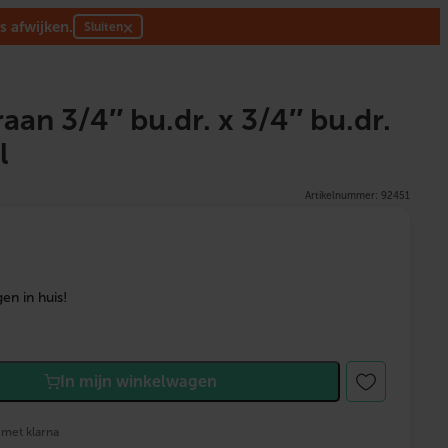
s afwijken.
×
Sluiten
an 3/4″ bu.dr. x 3/4″ bu.dr.
l
Artikelnummer: 92451
en in huis!
In mijn winkelwagen
 met klarna