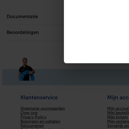
UL-keur
Vetvrij
Documentatie
ULC keur
Beoordelingen
Productafbeelding
Reach Certificaat
VdS keur
Bediening
Fire-safe
KIWA-keur
LPCB keur
Klantenservice
Mijn ac
Afdichting
Algemene voorwaarden
Mijn accoun
Met filter
Over ons
Mijn bestell
Privacy Policy
Mijn tickets
Bezorgen en ophalen
Mijn verlangl
Met aftapper
Retourneren
Vergelijk p