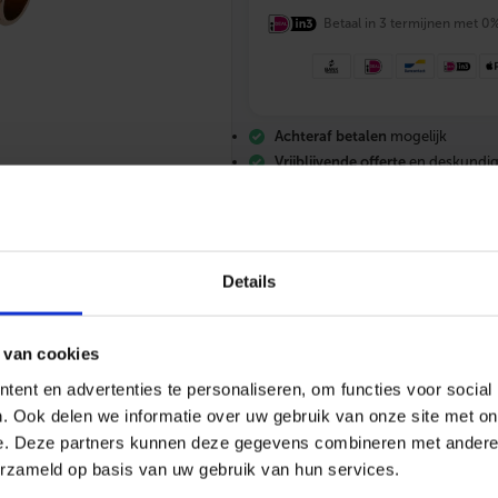
X
K
Betaal in 3 termijnen met 0
o
g
e
l
k
Achteraf betalen
mogelijk
r
a
Vrijblijvende offerte
en deskundig
a
Gratis verzending
vanaf €200,-
n
Altijd
scherp geprijsd
3
/
4
"
Details
b
u
.
d
 van cookies
r
.
ent en advertenties te personaliseren, om functies voor social
x
. Ook delen we informatie over uw gebruik van onze site met on
085 – 06 06 773
Mail ons
App me
3
/
e. Deze partners kunnen deze gegevens combineren met andere i
4
erzameld op basis van uw gebruik van hun services.
"
b