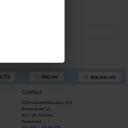
App met ons
6 773
Mail ons
Contact
123InstallatieMaterialen B.V.
Binnenstraat 12
4117 GR Erichem
Nederland
Tel:
085 – 06 06 773