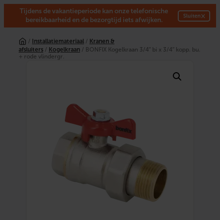
Tijdens de vakantieperiode kan onze telefonische
×
Sluiten
bereikbaarheid en de bezorgtijd iets afwijken.
Ga
naar
/
Installatiemateriaal
/
Kranen &
de
afsluiters
/
Kogelkraan
/ BONFIX Kogelkraan 3/4″ bi x 3/4″ kopp. bu.
inhoud
+ rode vlindergr.