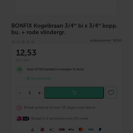
BONFIX Kogelkraan 3/4″ bi x 3/4″ kopp.
bu. + rode vlindergr.
Artikelnummer: 92350
12
,53
incl. btw
Voor 17:00 besteld is morgen in huis!
Op voorraad
B
-
+
O
N
F
Betaal achteraf of over 30 dagen met klarna
I
X
Betaal in 3 termijnen met 0% rente
K
o
g