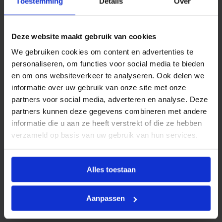
Toestemming
Details
Over
r
Productinformatie
o
d
BONFIX
kogelkranen zijn ontworpen voor toepassing in
e
Deze website maakt gebruik van cookies
v
water- en centrale verwarmingsinstallaties (CV)
. Ze
l
We gebruiken cookies om content en advertenties te
worden veelvuldig ingezet als afsluiters in aanvoer- en
i
personaliseren, om functies voor social media te bieden
n
retourleidingen en bieden een betrouwbare en
d
en om ons websiteverkeer te analyseren. Ook delen we
gebruiksvriendelijke oplossing voor het regelen of
e
informatie over uw gebruik van onze site met onze
r
afsluiten van waterstromen.
partners voor social media, adverteren en analyse. Deze
g
r
partners kunnen deze gegevens combineren met andere
De kranen zijn leverbaar in diverse uitvoeringen, zoals
.
informatie die u aan ze heeft verstrekt of die ze hebben
met hendel of vlinderknop, en met volle doorlaat voor
a
a
verzameld op basis van uw gebruik van hun services.
minimale drukweerstand.
n
t
a
l
Alles toestaan
Kenmerken
Aanpassen
Model
Recht
Toebehoren