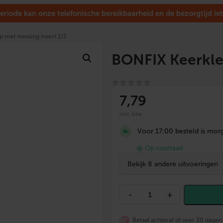
eriode kan onze telefonische bereikbaarheid en de bezorgtijd iet
 met messing insert 1/2
BONFIX Keerklep
7
,79
incl. btw
Voor 17:00 besteld is morg
Op voorraad
Bekijk 8 andere uitvoeringen
B
-
+
O
N
F
Betaal achteraf of over 30 dagen
I