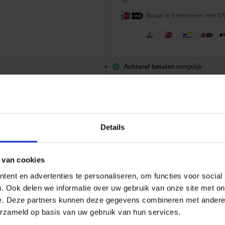
X
K
Betaal in 3 termijnen met 0
e
e
r
k
l
Achteraf betalen
mogelijk
e
p
Vrijblijvende offerte
en deskundig
m
Gratis verzending
vanaf €200,-
e
Altijd
scherp geprijsd
t
m
e
Details
s
s
i
n
 van cookies
g
i
ent en advertenties te personaliseren, om functies voor social
n
s
. Ook delen we informatie over uw gebruik van onze site met on
085 – 06 06 773
Mail ons
App me
e
e. Deze partners kunnen deze gegevens combineren met andere i
r
erzameld op basis van uw gebruik van hun services.
t
1