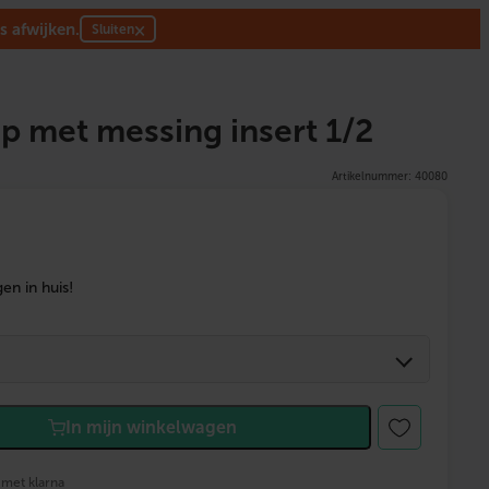
s afwijken.
×
Sluiten
 met messing insert 1/2
Artikelnummer: 40080
en in huis!
In mijn winkelwagen
 met klarna