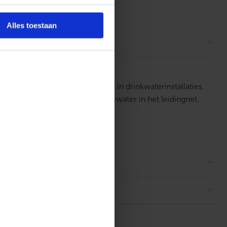
ordelingen
Alles toestaan
ng)
zijn bedoeld voor toepassing in drinkwaterinstallaties.
men terugstroming van vervuild water in het leidingnet.
 onderhoud of stilstand.