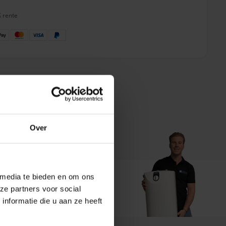
% rente
 advies
Over
 media te bieden en om ons
ze partners voor social
t ons
nformatie die u aan ze heeft