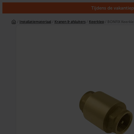
Tijdens de vakantiep
Ga
naar
/
Installatiemateriaal
/
Kranen & afsluiters
/
Keerklep
/ BONFIX Keerklep
de
inhoud