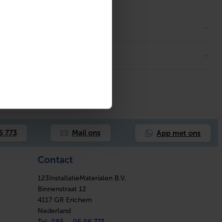
App met ons
6 773
Mail ons
Contact
123InstallatieMaterialen B.V.
Binnenstraat 12
4117 GR Erichem
Nederland
Tel:
085 – 06 06 773