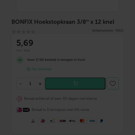
BONFIX Hoekstopkraan 3/8″ x 12 knel
Artikelnummer: 70413
5
,69
incl. btw
Voor 17:00 besteld is morgen in huis!
Op voorraad
B
-
+
O
N
F
Betaal achteraf of over 30 dagen met klarna
I
X
Betaal in 3 termijnen met 0% rente
H
o
e
k
s