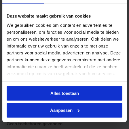
BONFIX
hoekstopkranen zijn ontworpen voor gebruik
in drinkwaterinstallaties en worden veelal toegepast als
Deze website maakt gebruik van cookies
afsluiter bij sanitaire toestellen, zoals wastafels, toiletten
We gebruiken cookies om content en advertenties te
en wasmachines. Ze zorgen voor een eenvoudige en
personaliseren, om functies voor social media te bieden
betrouwbare afsluiting van de waterleiding bij
en om ons websiteverkeer te analyseren. Ook delen we
onderhoud of vervanging van aangesloten apparaten.
informatie over uw gebruik van onze site met onze
partners voor social media, adverteren en analyse. Deze
Afhankelijk van de uitvoering zijn de hoekstopkranen
partners kunnen deze gegevens combineren met andere
leverbaar met terugslagklep of beluchter, voor extra
informatie die u aan ze heeft verstrekt of die ze hebben
veiligheid in drinkwatersystemen.
verzameld op basis van uw gebruik van hun services.
Alles toestaan
Kenmerken
Vorm
Haaks
Toebehoren
Aanpassen
Inbouw
Nee
Geen toebehoren gevonden