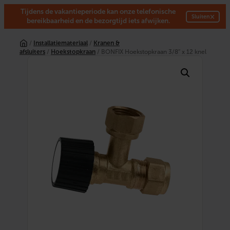
Tijdens de vakantieperiode kan onze telefonische
×
Sluiten
bereikbaarheid en de bezorgtijd iets afwijken.
Ga
naar
/
Installatiemateriaal
/
Kranen &
de
afsluiters
/
Hoekstopkraan
/ BONFIX Hoekstopkraan 3/8″ x 12 knel
inhoud