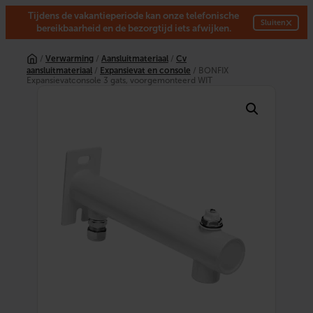
Tijdens de vakantieperiode kan onze telefonische
×
Sluiten
bereikbaarheid en de bezorgtijd iets afwijken.
Ga
naar
/
Verwarming
/
Aansluitmateriaal
/
Cv
de
aansluitmateriaal
/
Expansievat en console
/ BONFIX
inhoud
Expansievatconsole 3 gats, voorgemonteerd WIT