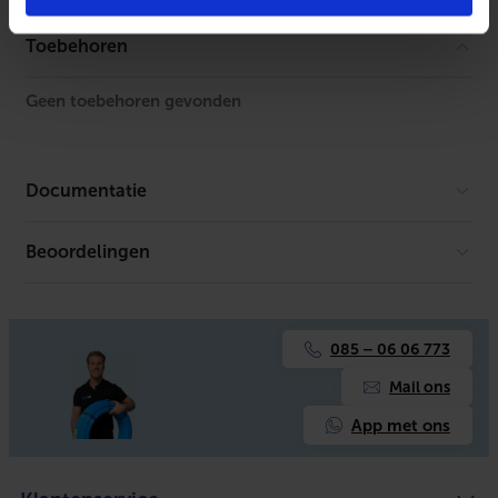
Met bevestigingsmateriaal
Ja
Toebehoren
Geen toebehoren gevonden
Documentatie
Beoordelingen
Technische documentatie
Productafbeelding
Reach Certificaat
085 – 06 06 773
Mail ons
App met ons