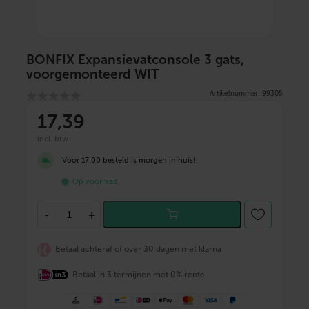
BONFIX Expansievatconsole 3 gats,
voorgemonteerd WIT
Artikelnummer: 99305
17
,39
incl. btw
Voor 17:00 besteld is morgen in huis!
Op voorraad
B
-
+
O
N
F
Betaal achteraf of over 30 dagen met klarna
I
X
Betaal in 3 termijnen met 0% rente
E
x
p