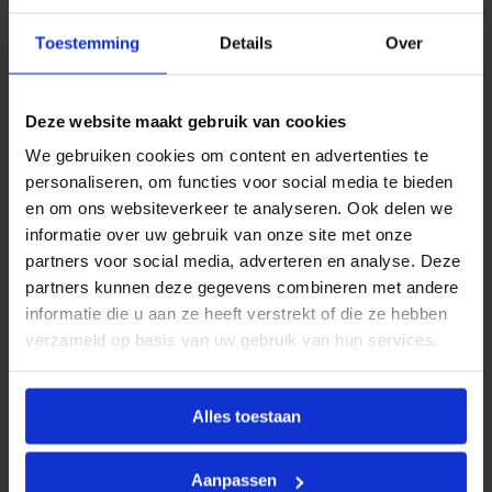
m
Productinformatie
o
Toestemming
Details
Over
n
BONFIX Divers
omvat een breed assortiment
t
e
aanvullende producten en toebehoren die
e
Deze website maakt gebruik van cookies
ondersteuning bieden bij het installeren, onderhouden
r
d
of uitbreiden van water- en CV-installaties. Deze
We gebruiken cookies om content en advertenties te
W
categorie bevat uiteenlopende artikelen die niet direct
personaliseren, om functies voor social media te bieden
I
T
binnen een standaard productgroep vallen, maar
en om ons websiteverkeer te analyseren. Ook delen we
a
onmisbaar zijn in de dagelijkse praktijk van de
informatie over uw gebruik van onze site met onze
a
installateur.
n
partners voor social media, adverteren en analyse. Deze
t
partners kunnen deze gegevens combineren met andere
a
Alle producten binnen de BONFIX Divers-reeks voldoen
informatie die u aan ze heeft verstrekt of die ze hebben
l
aan de hoge kwaliteitsstandaarden van BONFIX en zijn
verzameld op basis van uw gebruik van hun services.
geselecteerd op functionaliteit, betrouwbaarheid en
gebruiksgemak.
Alles toestaan
Kenmerken
Aanpassen