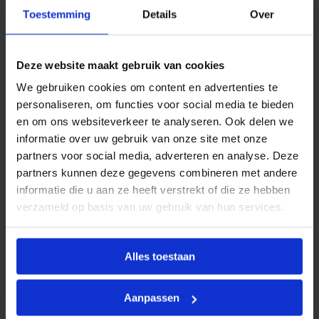
3
Productinformatie
/
Toestemming
Details
Over
8
BONFIX
draadfittingen, neusstukken en
"
b
kraanverlengstukken zijn ontworpen voor gebruik in
u
Deze website maakt gebruik van cookies
waterleiding-, perslucht- en CV-installaties. Ze bieden
.
d
We gebruiken cookies om content en advertenties te
een betrouwbare oplossing voor het verbinden van
r
personaliseren, om functies voor social media te bieden
toestellen, appendages en koppelingen.
.
en om ons websiteverkeer te analyseren. Ook delen we
a
Bij toepassing moeten altijd de geldende lokale
a
informatie over uw gebruik van onze site met onze
n
voorschriften in acht worden genomen. Andere
partners voor social media, adverteren en analyse. Deze
t
gebruikstoepassingen zijn alleen toegestaan na
a
partners kunnen deze gegevens combineren met andere
l
voorafgaande schriftelijke toestemming van BONFIX
informatie die u aan ze heeft verstrekt of die ze hebben
B.V., en zijn afhankelijk van factoren zoals druk,
verzameld op basis van uw gebruik van hun services.
temperatuur en het gebruikte medium.
Alles toestaan
Kenmerken
Aanpassen
Vorm
Recht