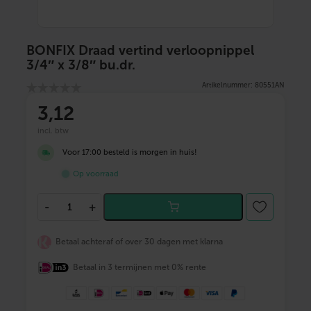
BONFIX Draad vertind verloopnippel
3/4″ x 3/8″ bu.dr.
Artikelnummer: 80551AN
3
,12
incl. btw
Voor 17:00 besteld is morgen in huis!
Op voorraad
B
-
+
O
N
F
Betaal achteraf of over 30 dagen met klarna
I
X
Betaal in 3 termijnen met 0% rente
D
r
a
a