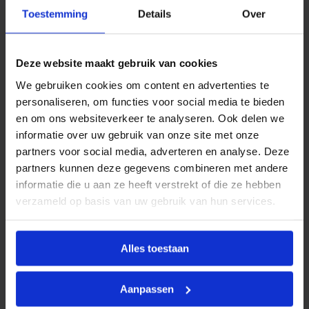
8
Productinformatie
"
Toestemming
Details
Over
b
BONFIX
draadfittingen, neusstukken en
i
.
kraanverlengstukken zijn ontworpen voor gebruik in
d
Deze website maakt gebruik van cookies
waterleiding-, perslucht- en CV-installaties. Ze bieden
r
.
We gebruiken cookies om content en advertenties te
een betrouwbare oplossing voor het verbinden van
a
personaliseren, om functies voor social media te bieden
toestellen, appendages en koppelingen.
a
en om ons websiteverkeer te analyseren. Ook delen we
n
Bij toepassing moeten altijd de geldende lokale
t
informatie over uw gebruik van onze site met onze
a
voorschriften in acht worden genomen. Andere
partners voor social media, adverteren en analyse. Deze
l
gebruikstoepassingen zijn alleen toegestaan na
partners kunnen deze gegevens combineren met andere
voorafgaande schriftelijke toestemming van BONFIX
informatie die u aan ze heeft verstrekt of die ze hebben
B.V., en zijn afhankelijk van factoren zoals druk,
verzameld op basis van uw gebruik van hun services.
temperatuur en het gebruikte medium.
Alles toestaan
Kenmerken
Aanpassen
Hoek
90