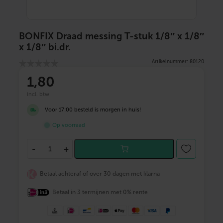
BONFIX Draad messing T-stuk 1/8″ x 1/8″
x 1/8″ bi.dr.
Artikelnummer: 80120
1
,80
incl. btw
Voor 17:00 besteld is morgen in huis!
Op voorraad
B
-
+
O
N
F
Betaal achteraf of over 30 dagen met klarna
I
X
Betaal in 3 termijnen met 0% rente
D
r
a
a