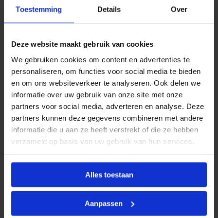
t
Productinformatie
k
Toestemming
Details
Over
o
BONFIX
draadfittingen, neusstukken en
p
p
kraanverlengstukken zijn ontworpen voor gebruik in
e
Deze website maakt gebruik van cookies
waterleiding-, perslucht- en CV-installaties. Ze bieden
l
i
een betrouwbare oplossing voor het verbinden van
We gebruiken cookies om content en advertenties te
n
personaliseren, om functies voor social media te bieden
toestellen, appendages en koppelingen.
g
en om ons websiteverkeer te analyseren. Ook delen we
a
Bij toepassing moeten altijd de geldende lokale
a
informatie over uw gebruik van onze site met onze
n
voorschriften in acht worden genomen. Andere
partners voor social media, adverteren en analyse. Deze
t
gebruikstoepassingen zijn alleen toegestaan na
a
partners kunnen deze gegevens combineren met andere
l
voorafgaande schriftelijke toestemming van BONFIX
informatie die u aan ze heeft verstrekt of die ze hebben
B.V., en zijn afhankelijk van factoren zoals druk,
verzameld op basis van uw gebruik van hun services.
temperatuur en het gebruikte medium.
Alles toestaan
Kenmerken
Aanpassen
Vorm
Recht