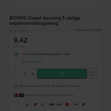
BONFIX Draad messing 3-delige
expansievatkoppeling
Artikelnummer: 63005
9
,42
incl. btw
Voor 17:00 besteld is morgen in huis!
Op voorraad
B
-
+
O
N
F
Betaal achteraf of over 30 dagen met klarna
I
X
Betaal in 3 termijnen met 0% rente
D
r
a
a