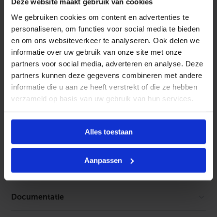
b
Deze website maakt gebruik van cookies
BONFIX
gaskogelkranen worden toegepast in
i
We gebruiken cookies om content en advertenties te
n
gasinstallaties en voldoen aan de geldende normen
n
personaliseren, om functies voor social media te bieden
voor veilig gebruik. Zowel de gaskogelkranen als de
e
en om ons websiteverkeer te analyseren. Ook delen we
n
gasaansluitkranen mogen worden toegepast conform
d
informatie over uw gebruik van onze site met onze
de voorschriften voor aardgasinstallaties volgens
NEN
r
partners voor social media, adverteren en analyse. Deze
a
1078
en het
Bouwbesluit NPR 3387
.
partners kunnen deze gegevens combineren met andere
a
d
informatie die u aan ze heeft verstrekt of die ze hebben
a
verzameld op basis van uw gebruik van hun services.
a
Kenmerken
n
t
a
Bediening
Overig
Alles toestaan
l
Toebehoren
Gastec QA
Ja
Geen toebehoren gevonden
Aanpassen
Aansluiting 1
Binnendraad
conisch BSPT-
Rc (ISO 7-1 / EN
Documentatie
10226-1)