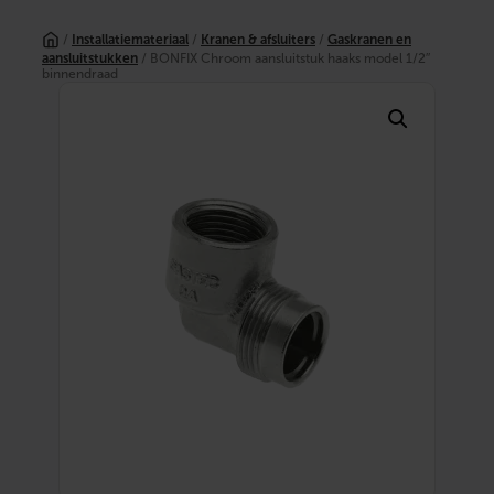
Ga
naar
/
Installatiemateriaal
/
Kranen & afsluiters
/
Gaskranen en
de
aansluitstukken
/ BONFIX Chroom aansluitstuk haaks model 1/2″
inhoud
binnendraad