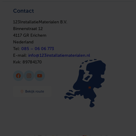
In huis
Verwarming
Elektra
Ventilatie
Contact
Installatiemateriaal
Boilers
Sanitair
In huis
Afbouwmaterialen
123InstallatieMaterialen B.V.
Elektra
Installatiemateriaal
Binnenstraat 12
Sanitair
4117 GR Erichem
Afbouwmaterialen
Nederland
Tel:
085 – 06 06 773
E-mail:
info@123installatiematerialen.nl
Kvk:
89784170
Facebook
Instagram
YouTube
Bekijk route