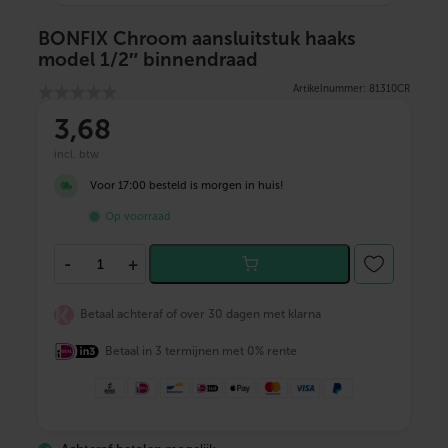
BONFIX Chroom aansluitstuk haaks
model 1/2″ binnendraad
Artikelnummer: 81310CR
3
,68
incl. btw
Voor 17:00 besteld is morgen in huis!
Op voorraad
B
-
+
O
N
F
Betaal achteraf of over 30 dagen met klarna
I
X
Betaal in 3 termijnen met 0% rente
C
h
r
o
o
m