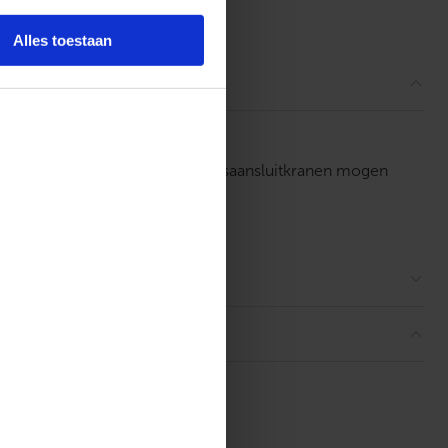
ordelingen
Alles toestaan
wel de gaskogelkranen als de gasaansluitkranen mogen