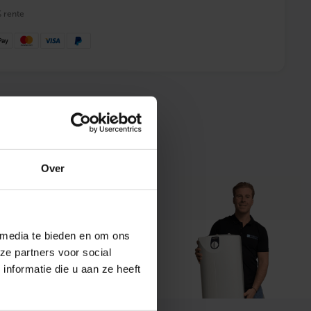
% rente
 advies
Over
 media te bieden en om ons
ze partners voor social
t ons
nformatie die u aan ze heeft