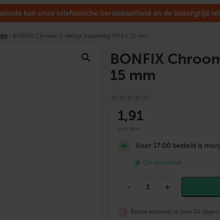
eriode kan onze telefonische bereikbaarheid en de bezorgtijd iet
ken
/ BONFIX Chroom 2-delige koppeling M24 x 15 mm
BONFIX Chroom 
15 mm
1
,91
incl. btw
Voor 17:00 besteld is morg
Op voorraad
B
-
+
O
N
F
Betaal achteraf of over 30 dagen
I