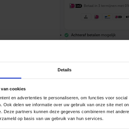
X
C
Betaal in 3 termijnen met 0
h
r
o
o
m
Achteraf betalen
mogelijk
2
-
Vrijblijvende offerte
en deskundig
d
Gratis verzending
vanaf €200,-
e
Altijd
scherp geprijsd
l
i
g
Details
e
k
o
p
 van cookies
p
e
ent en advertenties te personaliseren, om functies voor social
l
i
. Ook delen we informatie over uw gebruik van onze site met on
085 – 06 06 773
Mail ons
App me
n
e. Deze partners kunnen deze gegevens combineren met andere i
g
erzameld op basis van uw gebruik van hun services.
M
2
4