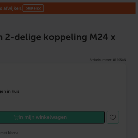
s afwijken.
×
Sluiten
2-delige koppeling M24 x
Artikelnummer: 81405AN
en in huis!
In mijn winkelwagen
 met klarna