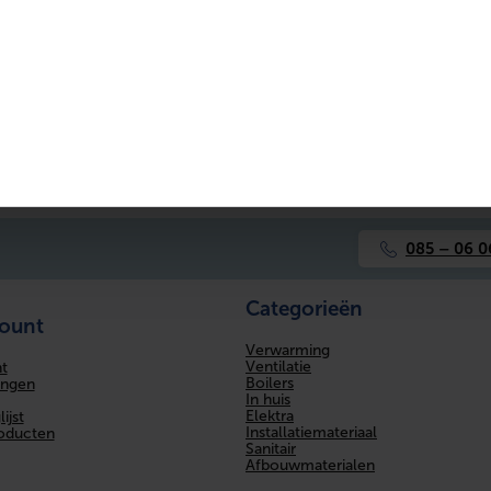
Soldeermof
Nee
uctafbeelding
Reach Certificaat
Nee
Nee
Messing
Nee
085 – 06 0
1/2" (15)
Categorieën
count
Verchroomd
Verwarming
Ventilatie
t
Boilers
ingen
In huis
Elektra
ijst
Installatiemateriaal
roducten
Sanitair
Afbouwmaterialen