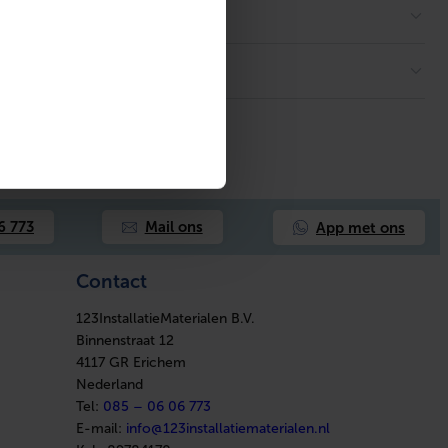
App met ons
6 773
Mail ons
Contact
123InstallatieMaterialen B.V.
Binnenstraat 12
4117 GR Erichem
Nederland
Tel:
085 – 06 06 773
E-mail:
info@123installatiematerialen.nl