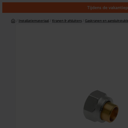
Tijdens de vakantiep
Ga
naar
/
Installatiemateriaal
/
Kranen & afsluiters
/
Gaskranen en aansluitstuk
de
inhoud