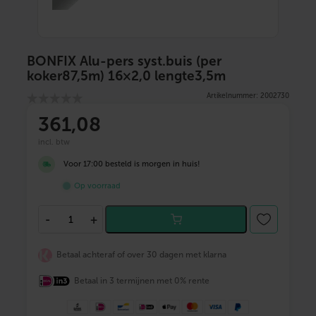
BONFIX Alu-pers syst.buis (per
koker87,5m) 16×2,0 lengte3,5m
Artikelnummer: 2002730
361
,08
incl. btw
Voor 17:00 besteld is morgen in huis!
Op voorraad
B
-
+
O
N
F
Betaal achteraf of over 30 dagen met klarna
I
X
Betaal in 3 termijnen met 0% rente
A
l
u