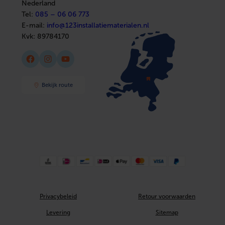
Nederland
Met TUV goedkeuring
Nee
Tel:
085 – 06 06 773
E-mail:
info@123installatiematerialen.nl
DVGW-keur voor water
Nee
Kvk:
89784170
Materiaal tussenlaag
Aluminium
Facebook
Instagram
YouTube
Met verwarmingskabel
Nee
Bekijk route
DIN-CERTCO certificaat
Nee
Max. werkdruk bij 20°C
10 bar
Met thermische isolatie
Nee
Uitwendige buisdiameter
16 mm
Uitzettingscoëfficiënt
0.026
mm/(m.K)
Privacybeleid
Retour voorwaarden
Geschikt voor opbouwmontage
Ja
Levering
Sitemap