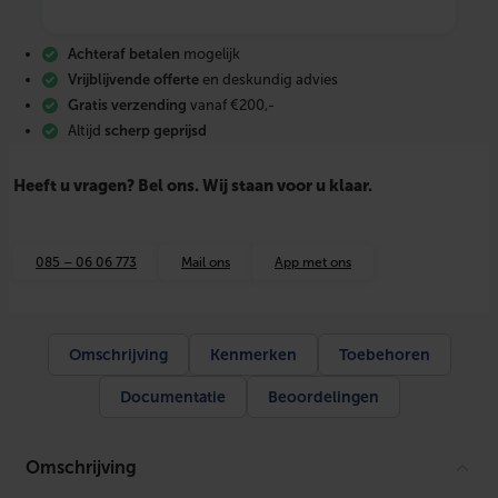
-
p
e
Achteraf betalen
mogelijk
r
s
Vrijblijvende offerte
en deskundig advies
s
Gratis verzending
vanaf €200,-
y
Altijd
scherp geprijsd
s
t
.
Heeft u vragen? Bel ons. Wij staan voor u klaar.
b
u
i
s
085 – 06 06 773
Mail ons
App met ons
(
p
e
r
k
Omschrijving
Kenmerken
Toebehoren
o
k
Documentatie
Beoordelingen
e
r
8
7
Omschrijving
,
5