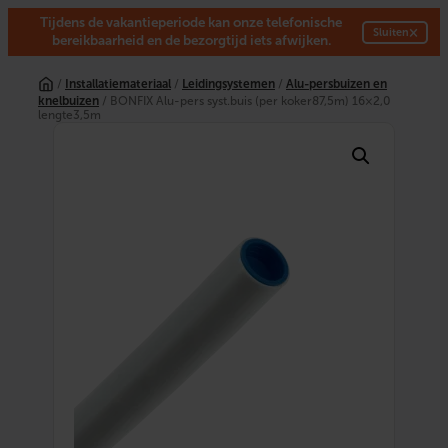
Tijdens de vakantieperiode kan onze telefonische
×
Sluiten
bereikbaarheid en de bezorgtijd iets afwijken.
Ga
naar
/
Installatiemateriaal
/
Leidingsystemen
/
Alu-persbuizen en
de
knelbuizen
/ BONFIX Alu-pers syst.buis (per koker87,5m) 16×2,0
inhoud
lengte3,5m