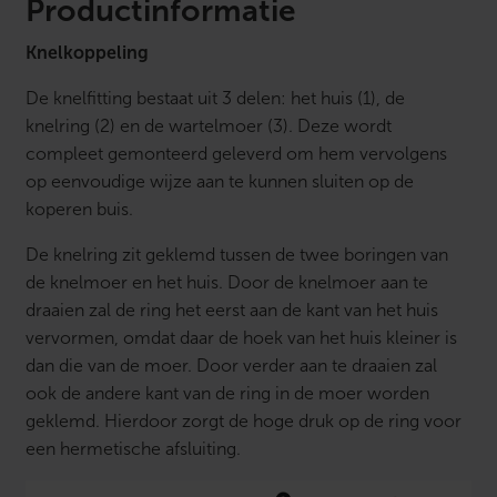
0
Productinformatie
m
m
Knelkoppeling
a
a
n
De knelfitting bestaat uit 3 delen: het huis (1), de
t
knelring (2) en de wartelmoer (3). Deze wordt
a
l
compleet gemonteerd geleverd om hem vervolgens
op eenvoudige wijze aan te kunnen sluiten op de
koperen buis.
De knelring zit geklemd tussen de twee boringen van
de knelmoer en het huis. Door de knelmoer aan te
draaien zal de ring het eerst aan de kant van het huis
vervormen, omdat daar de hoek van het huis kleiner is
dan die van de moer. Door verder aan te draaien zal
ook de andere kant van de ring in de moer worden
geklemd. Hierdoor zorgt de hoge druk op de ring voor
een hermetische afsluiting.