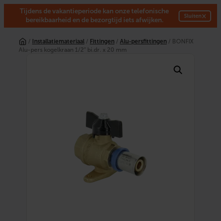
Tijdens de vakantieperiode kan onze telefonische
×
Sluiten
bereikbaarheid en de bezorgtijd iets afwijken.
Ga
naar
/
Installatiemateriaal
/
Fittingen
/
Alu-persfittingen
/ BONFIX
de
Alu-pers kogelkraan 1/2″ bi.dr. x 20 mm
inhoud