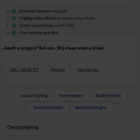
p
e
Achteraf betalen
mogelijk
r
s
Vrijblijvende offerte
en deskundig advies
k
Gratis verzending
vanaf €200,-
o
Altijd
scherp geprijsd
g
e
l
Heeft u vragen? Bel ons. Wij staan voor u klaar.
k
r
a
a
085 – 06 06 773
Mail ons
App met ons
n
1
/
2
"
Omschrijving
Kenmerken
Toebehoren
b
i
Documentatie
Beoordelingen
.
d
r
.
Omschrijving
x
2