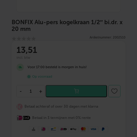
BONFIX Alu-pers kogelkraan 1/2″ bi.dr. x
20 mm
Artikelnummer: 2002510
13
,51
incl. btw
Voor 17:00 besteld is morgen in huis!
Op voorraad
B
-
+
O
N
F
Betaal achteraf of over 30 dagen met klarna
I
X
Betaal in 3 termijnen met 0% rente
A
l
u
-