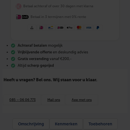
F
Betaal achteraf of over 30 dagen met klarna
I
X
Betaal in 3 termijnen met 0% rente
A
l
u
-
p
e
Achteraf betalen
mogelijk
r
s
Vrijblijvende offerte
en deskundig advies
2
Gratis verzending
vanaf €200,-
0
Altijd
scherp geprijsd
0
1
2
Heeft u vragen? Bel ons. Wij staan voor u klaar.
1
5
M
u
085 – 06 06 773
Mail ons
App met ons
u
r
p
l
a
Omschrijving
Kenmerken
Toebehoren
a