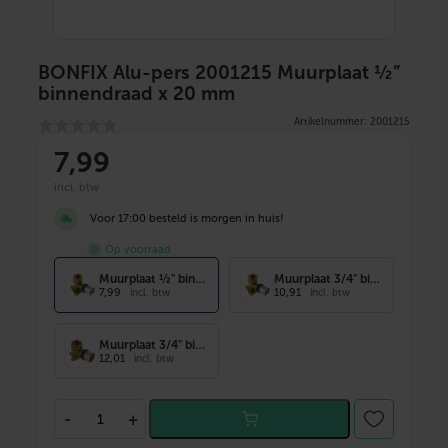
BONFIX Alu-pers 2001215 Muurplaat ½”
binnendraad x 20 mm
Artikelnummer: 2001215
7
,99
incl. btw
Voor 17:00 besteld is morgen in huis!
Op voorraad
Muurplaat ½" binnendraad x 20 mm
Muurplaat 3/4" binnendraad x 20 mm
7,99
10,91
incl. btw
incl. btw
Muurplaat 3/4" binnendraad x 26 mm
12,01
incl. btw
B
-
+
O
N