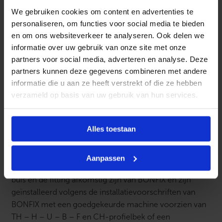
We gebruiken cookies om content en advertenties te
Tot en met de 32 mm ook met een handtang te dichten
personaliseren, om functies voor social media te bieden
LBP – LeakBeforePressed functie
en om ons websiteverkeer te analyseren. Ook delen we
informatie over uw gebruik van onze site met onze
Systeem is te gebruiken bij legionella preventie
partners voor social media, adverteren en analyse. Deze
partners kunnen deze gegevens combineren met andere
Iedere maat fitting heeft zijn eigen kleurcodering
informatie die u aan ze heeft verstrekt of die ze hebben
De fittingen en de buis voldoen aan de eisen van de
verzameld op basis van uw gebruik van hun services.
Europesche UBA-list
Alle draden zijn conisch uitgevoerd
Alles toestaan
10 jaar systeemgarantie!
Aanpassen
De systeemgarantie is alléén van kracht wanneer de
buis én de fitting afkomstig zijn van BONFIX en zijn
geïnstalleerd volgens de installatievoorschriften van
BONFIX met een goedgekeurde machine voorzien van
TH – H – U – B – F en CH-profielbek of een