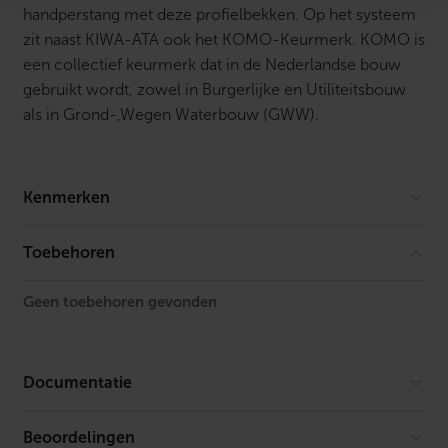
handperstang met deze profielbekken. Op het systeem
zit naast KIWA-ATA ook het KOMO-Keurmerk. KOMO is
een collectief keurmerk dat in de Nederlandse bouw
gebruikt wordt, zowel in Burgerlijke en Utiliteitsbouw
als in Grond-,Wegen Waterbouw (GWW).
Kenmerken
Vorm
Toebehoren
Gastec QA
Geen toebehoren gevonden
KIWA-keur
KOMO-keur
Documentatie
Aansluiting
Beoordelingen