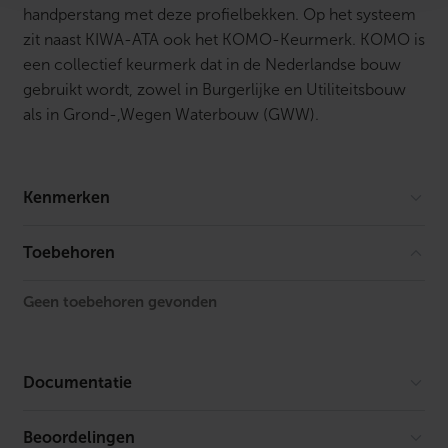
handperstang met deze profielbekken. Op het systeem
zit naast KIWA-ATA ook het KOMO-Keurmerk. KOMO is
een collectief keurmerk dat in de Nederlandse bouw
gebruikt wordt, zowel in Burgerlijke en Utiliteitsbouw
als in Grond-,Wegen Waterbouw (GWW).
Kenmerken
Vorm
Recht
Toebehoren
Model
2-delig
Geen toebehoren gevonden
Lengte
54.3 mm
FM keur
Nee
Documentatie
UL-keur
Nee
Beoordelingen