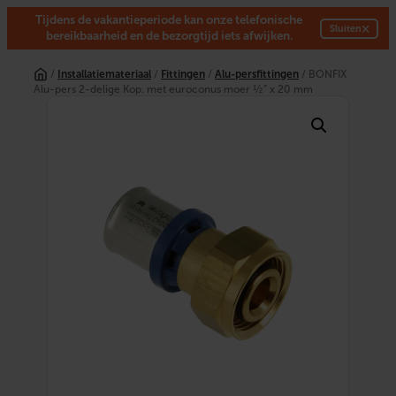
Tijdens de vakantieperiode kan onze telefonische
×
Sluiten
bereikbaarheid en de bezorgtijd iets afwijken.
Ga
naar
/
Installatiemateriaal
/
Fittingen
/
Alu-persfittingen
/ BONFIX
de
Alu-pers 2-delige Kop. met euroconus moer ½” x 20 mm
inhoud