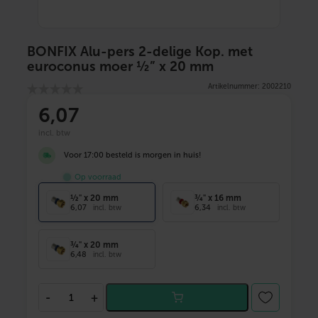
BONFIX Alu-pers 2-delige Kop. met
euroconus moer ½” x 20 mm
Artikelnummer: 2002210
6
,07
incl. btw
Voor 17:00 besteld is morgen in huis!
Op voorraad
½" x 20 mm
¾" x 16 mm
6,07
6,34
incl. btw
incl. btw
¾" x 20 mm
6,48
incl. btw
B
-
+
O
N