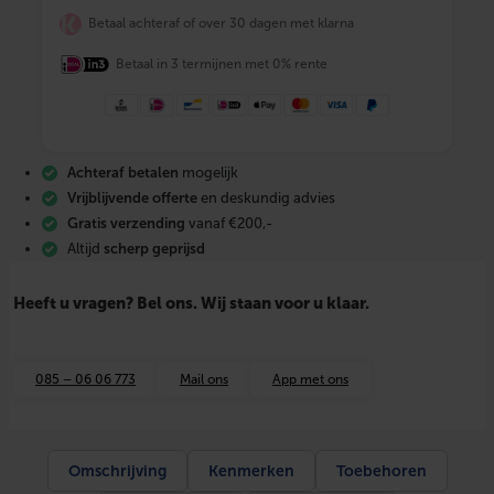
F
Betaal achteraf of over 30 dagen met klarna
I
X
Betaal in 3 termijnen met 0% rente
A
l
u
-
p
e
Achteraf betalen
mogelijk
r
s
Vrijblijvende offerte
en deskundig advies
2
Gratis verzending
vanaf €200,-
-
Altijd
scherp geprijsd
d
e
l
Heeft u vragen? Bel ons. Wij staan voor u klaar.
i
g
e
K
085 – 06 06 773
Mail ons
App met ons
o
p
.
m
e
Omschrijving
Kenmerken
Toebehoren
t