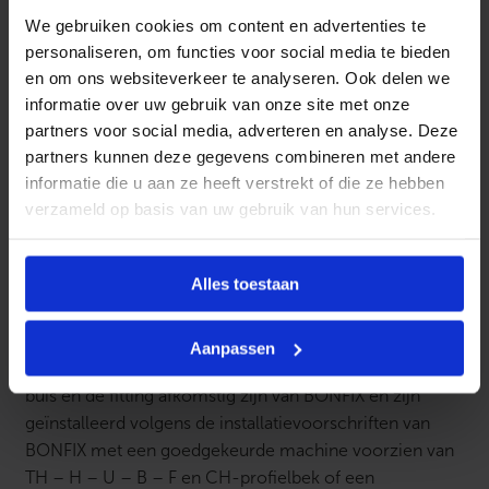
We gebruiken cookies om content en advertenties te
Tot en met de 32 mm ook met een handtang te dichten
personaliseren, om functies voor social media te bieden
LBP – LeakBeforePressed functie
en om ons websiteverkeer te analyseren. Ook delen we
informatie over uw gebruik van onze site met onze
Systeem is te gebruiken bij legionella preventie
partners voor social media, adverteren en analyse. Deze
partners kunnen deze gegevens combineren met andere
Iedere maat fitting heeft zijn eigen kleurcodering
informatie die u aan ze heeft verstrekt of die ze hebben
De fittingen en de buis voldoen aan de eisen van de
verzameld op basis van uw gebruik van hun services.
Europesche UBA-list
Alle draden zijn conisch uitgevoerd
Alles toestaan
10 jaar systeemgarantie!
Aanpassen
De systeemgarantie is alléén van kracht wanneer de
buis én de fitting afkomstig zijn van BONFIX en zijn
geïnstalleerd volgens de installatievoorschriften van
BONFIX met een goedgekeurde machine voorzien van
TH – H – U – B – F en CH-profielbek of een