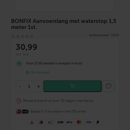
BONFIX Aanvoerslang met waterstop 1,5
meter 1st.
Artikelnummer: 10170
30
,99
incl. btw
Voor 17:00 besteld is morgen in huis!
Op voorraad
B
-
+
O
N
F
Betaal achteraf of over 30 dagen met klarna
I
X
Betaal in 3 termijnen met 0% rente
A
a
n
v