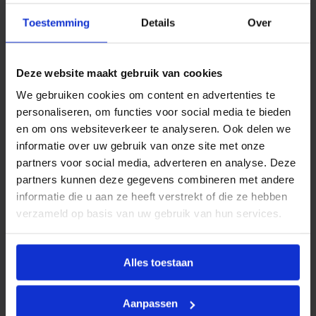
e
Productinformatie
r
Toestemming
Details
Over
1
BONFIX Divers
omvat een breed assortiment
s
t
aanvullende producten en toebehoren die
.
ondersteuning bieden bij het installeren, onderhouden
Deze website maakt gebruik van cookies
a
a
of uitbreiden van water- en CV-installaties. Deze
We gebruiken cookies om content en advertenties te
n
categorie bevat uiteenlopende artikelen die niet direct
t
personaliseren, om functies voor social media te bieden
a
binnen een standaard productgroep vallen, maar
en om ons websiteverkeer te analyseren. Ook delen we
l
onmisbaar zijn in de dagelijkse praktijk van de
informatie over uw gebruik van onze site met onze
installateur.
partners voor social media, adverteren en analyse. Deze
partners kunnen deze gegevens combineren met andere
Alle producten binnen de BONFIX Divers-reeks voldoen
informatie die u aan ze heeft verstrekt of die ze hebben
aan de hoge kwaliteitsstandaarden van BONFIX en zijn
verzameld op basis van uw gebruik van hun services.
geselecteerd op functionaliteit, betrouwbaarheid en
gebruiksgemak.
Alles toestaan
Kenmerken
Aanpassen