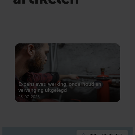
Expansievat: werking, onderhoud en
Mec
vervanging uitgelegd
sys
23-07-2026
23-