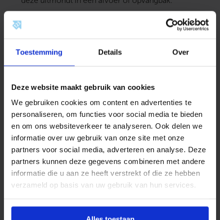
deze uitmondt in een afvoer of opvangbak.
4.
Controleer de werking
Test het ventiel na installatie om er zeker van te
zijn dat het naar behoren functioneert. Dit kunt u
Toestemming
Details
Over
doen door de druk in de boiler handmatig te
verhogen en te controleren of het ventiel opent
wanneer de maximumdruk wordt bereikt.
Deze website maakt gebruik van cookies
Tips voor het onderhoud van
een overstortventiel
We gebruiken cookies om content en advertenties te
personaliseren, om functies voor social media te bieden
Regelmatig onderhoud is essentieel om ervoor te
en om ons websiteverkeer te analyseren. Ook delen we
zorgen dat het overstortventiel goed blijft werken.
informatie over uw gebruik van onze site met onze
Hier zijn enkele handige tips:
partners voor social media, adverteren en analyse. Deze
Controleer op lekkages
: Een constant
partners kunnen deze gegevens combineren met andere
druppelend overstortventiel kan wijzen op
informatie die u aan ze heeft verstrekt of die ze hebben
een defect of een te hoge druk in het
systeem.
verzameld op basis van uw gebruik van hun services.
Verwijder kalkaanslag
: Kalkaanslag kan de
werking van het ventiel belemmeren. Maak
het ventiel indien nodig schoon.
Test het ventiel regelmatig
: Draai het
Alles toestaan