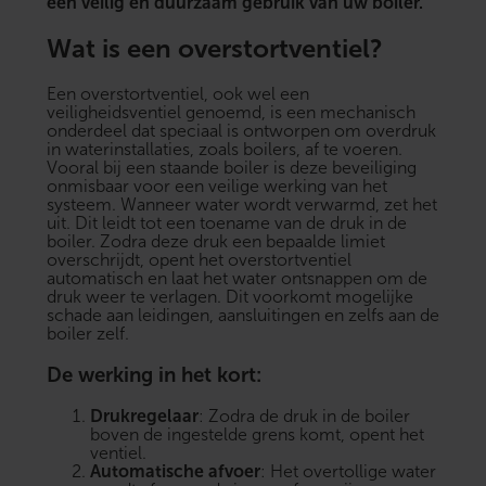
een veilig én duurzaam gebruik van uw boiler.
Wat is een overstortventiel?
Een overstortventiel, ook wel een
veiligheidsventiel genoemd, is een mechanisch
onderdeel dat speciaal is ontworpen om overdruk
in waterinstallaties, zoals boilers, af te voeren.
Vooral bij een
staande boiler
is deze beveiliging
onmisbaar voor een veilige werking van het
systeem. Wanneer water wordt verwarmd, zet het
uit. Dit leidt tot een toename van de druk in de
boiler. Zodra deze druk een bepaalde limiet
overschrijdt, opent het overstortventiel
automatisch en laat het water ontsnappen om de
druk weer te verlagen. Dit voorkomt mogelijke
schade aan leidingen, aansluitingen en zelfs aan de
boiler zelf.
De werking in het kort:
Drukregelaar
: Zodra de druk in de boiler
boven de ingestelde grens komt, opent het
ventiel.
Automatische afvoer
: Het overtollige water