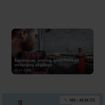
Expansievat: werking, onderhoud en
Mec
vervanging uitgelegd
sys
23-07-2026
23-
085 – 06 06 773