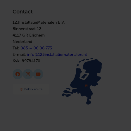
In huis
Verwarming
Elektra
Ventilatie
Contact
Installatiemateriaal
Boilers
Sanitair
In huis
Afbouwmaterialen
123InstallatieMaterialen B.V.
Elektra
Installatiemateriaal
Binnenstraat 12
Sanitair
4117 GR Erichem
Afbouwmaterialen
Nederland
Tel:
085 – 06 06 773
E-mail:
info@123installatiematerialen.nl
Kvk:
89784170
Facebook
Instagram
YouTube
Bekijk route